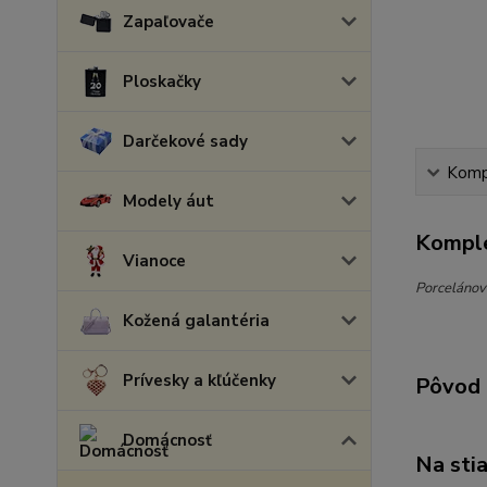
Zapaľovače
Ploskačky
Darčekové sady
Kompl
Modely áut
Komple
Vianoce
Porcelánov
Kožená galantéria
Prívesky a kľúčenky
Pôvod 
Domácnosť
Na sti