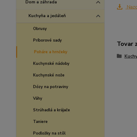
Dom a záhrada
Nazo
Kuchyňa a jedáleň
Obrusy
Príborové sady
Tovar 
Poháre a hrnčeky
Kuchy
Kuchynské nádoby
Kuchynské nože
Dózy na potraviny
Váhy
Strúhadlá a krájače
Taniere
Podložky na stôl