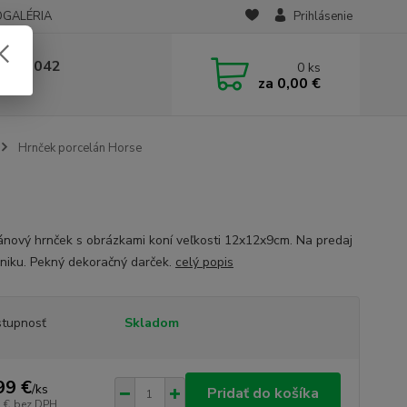
OGALÉRIA
Prihlásenie
 236 042
0
ks
za
0,00 €
-14:00
Hrnček porcelán Horse
ánový hrnček s obrázkami koní veľkosti 12x12x9cm. Na predaj
óniku. Pekný dekoračný darček.
celý popis
tupnosť
Skladom
99 €
/
ks
Pridať do košíka
 €
bez DPH