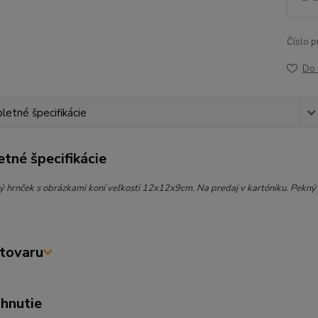
Číslo p
Do 
etné špecifikácie
tné špecifikácie
ý hrnček s obrázkami koní veľkosti 12x12x9cm. Na predaj v kartóniku. Pekný
tovaru
ahnutie