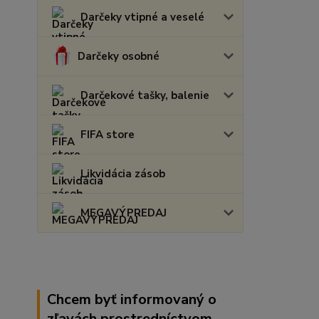
Darčeky vtipné a veselé
Darčeky osobné
Darčekové tašky, balenie
FIFA store
Likvidácia zásob
MEGAVÝPREDAJ
Chcem byť informovaný o
zľavách prostredníctvom