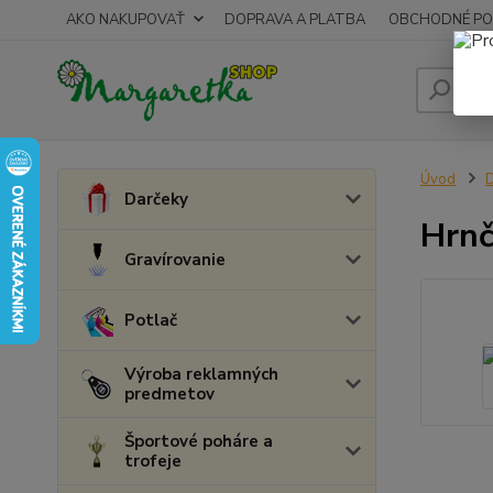
AKO NAKUPOVAŤ
DOPRAVA A PLATBA
OBCHODNÉ PO
Úvod
Darčeky
Hrnč
Gravírovanie
Potlač
Výroba reklamných
predmetov
Športové poháre a
trofeje