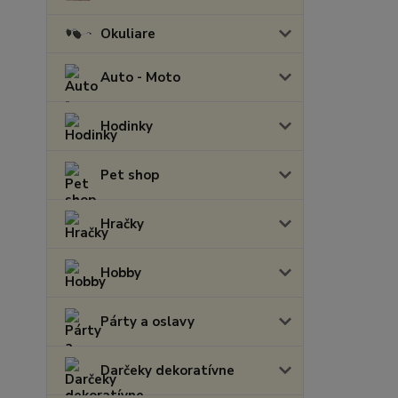
Okuliare
Auto - Moto
Hodinky
Pet shop
Hračky
Hobby
Párty a oslavy
Darčeky dekoratívne