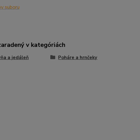
v suboru
zaradený v kategóriách
ňa a jedáleň
Poháre a hrnčeky