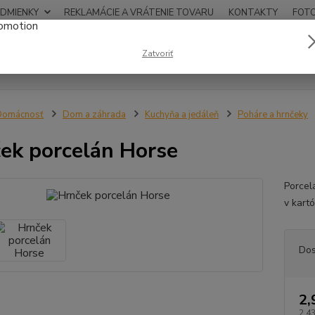
DMIENKY
REKLAMÁCIE A VRÁTENIE TOVARU
KONTAKTY
FOT
0948
Zatvoriť
Hľadať
12:00
Domácnosť
Dom a záhrada
Kuchyňa a jedáleň
Poháre a hrnčeky
ek porcelán Horse
Porcel
v kart
Dos
2,
2,43