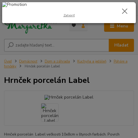
0
ks
0948 236 042
za
0,00 €
12:00-14:00
Zatvoriť
Menu
Hľadať
Úvod
Domácnosť
Dom a záhrada
Kuchyňa a jedáleň
Poháre a
hrnčeky
Hrnček porcelán Label
Hrnček porcelán Label
Hrnček porcelán Label veľkosti 10x8cm v štyroch farbách. Povrch