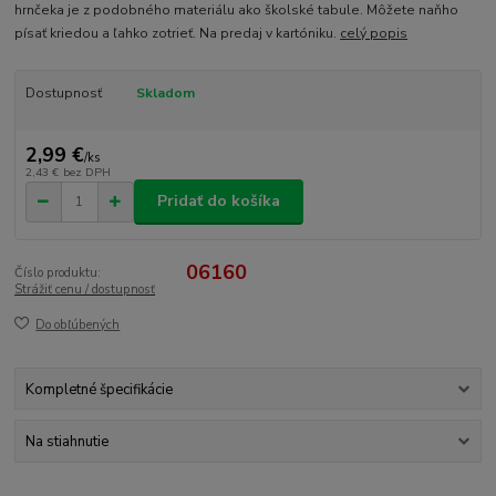
hrnčeka je z podobného materiálu ako školské tabule. Môžete naňho
písať kriedou a ľahko zotrieť. Na predaj v kartóniku.
celý popis
Dostupnosť
Skladom
2,99 €
/
ks
2,43 €
bez DPH
Pridať do košíka
06160
Číslo produktu:
Strážiť cenu / dostupnosť
Do obľúbených
Kompletné špecifikácie
Na stiahnutie