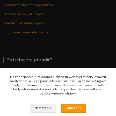
Všeobecné obchodné podmienky
Ochrana osobných údajov
Alternatívne riešenie sporov
Používanie umelej inteligencie
Potrebujete poradiť?
Na zabezpečenie základnej funkčnosti webovej stránky, analýzu
0948 236 042
návštevnosti a – v prípade udelenia súhlasu – aj na marketingové
účely používame súbory cookies. Nastavenia cookies môžete
kedykoľvek upraviť alebo odvolať prostredníctvom odkazu v
info@margaretkashop.sk
pätičke webovej stránky.
Súhlasím
Nastavenia