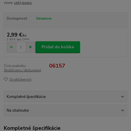
vzory.
celý popis
Dostupnosť
Skladom
2,99 €
/
ks
2,43 €
bez DPH
Pridať do košíka
06157
Číslo produktu:
Strážiť cenu / dostupnosť
Do obľúbených
Kompletné špecifikácie
Na stiahnutie
Kompletné špecifikácie