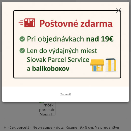
0
ks
0948 236 042
za
0,00 €
12:00-14:00
Menu
Hľadať
Úvod
Domácnosť
Dom a záhrada
Kuchyňa a jedáleň
Poháre a
hrnčeky
Hrnček porcelán Neon III.
Hrnček porcelán Neon III.
Zatvoriť
Hrnček porcelán Neon stripe - dots. Rozmer 9 x 9 cm. Na predaj štyri