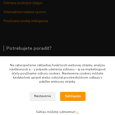
Ochrana osobných údajov
Alternatívne riešenie sporov
Používanie umelej inteligencie
Potrebujete poradiť?
Na zabezpečenie základnej funkčnosti webovej stránky, analýzu
0948 236 042
návštevnosti a – v prípade udelenia súhlasu – aj na marketingové
účely používame súbory cookies. Nastavenia cookies môžete
kedykoľvek upraviť alebo odvolať prostredníctvom odkazu v
info@margaretkashop.sk
pätičke webovej stránky.
Súhlasím
Nastavenia
Súhlas môžete odmietnuť
tu
.