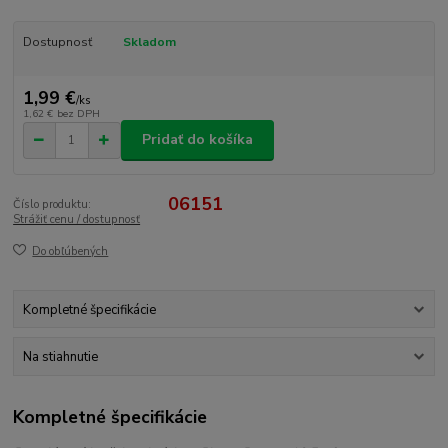
Dostupnosť
Skladom
1,99 €
/
ks
1,62 €
bez DPH
Pridať do košíka
06151
Číslo produktu:
Strážiť cenu / dostupnosť
Do obľúbených
Kompletné špecifikácie
Na stiahnutie
Kompletné špecifikácie