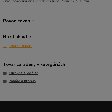
Porcelánový hrnček s obrázkom Phone. Rozmer 10,5 x 9cm.
Pôvod tovaru
Na stiahnutie
Nazov suboru
Tovar zaradený v kategóriách
Kuchyňa a jedáleň
Poháre a hrnčeky