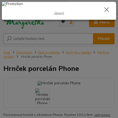
0
ks
0948 236 042
za
0,00 €
12:00-14:00
Zatvoriť
Menu
Hľadať
Úvod
Domácnosť
Dom a záhrada
Kuchyňa a jedáleň
Poháre a
hrnčeky
Hrnček porcelán Phone
Hrnček porcelán Phone
Porcelánový hrnček s obrázkom Phone. Rozmer 10,5 x 9cm.
celý popis