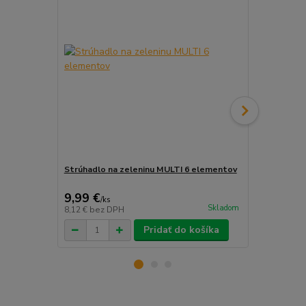
Strúhadlo na zeleninu MULTI 6 elementov
3D pero s 3
9,99 €
14,90 €
/
ks
/
k
Skladom
8,12 €
bez DPH
12,11 €
bez 
Pridať do košíka