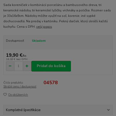
Sada koreničiek v kombinácii porcelánu a bambusového dreva, tri
keramické nádoby, tri keramické lyžičky, vrchnáky a polička. Rozmer sady
je 33x16x9cm. Nádoby môžte využiť na soľ, korenie, iné sypké
dochucovadlá. Na predaj v kartóniku. Pekný darček, ktorý skrášli každú
kuchyňu. Cena s DPH.
celý popis
Dostupnosť
Skladom
19,90 €
/
ks
16,18 €
bez DPH
Pridať do košíka
04578
Číslo produktu:
Strážiť cenu / dostupnosť
Do obľúbených
Kompletné špecifikácie