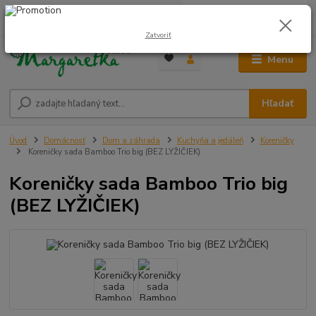
0
ks
0948 236 042
za
0,00 €
12:00-14:00
Zatvoriť
Menu
Hľadať
Úvod
Domácnosť
Dom a záhrada
Kuchyňa a jedáleň
Koreničky
Koreničky sada Bamboo Trio big (BEZ LYŽIČIEK)
Koreničky sada Bamboo Trio big
(BEZ LYŽIČIEK)