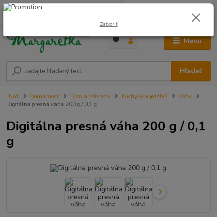
0
ks
0948 236 042
za
0,00 €
12:00-14:00
Zatvoriť
Menu
Hľadať
Úvod
Domácnosť
Dom a záhrada
Kuchyňa a jedáleň
Váhy
Digitálna presná váha 200 g / 0,1 g
Digitálna presná váha 200 g / 0,1
g