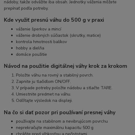
nádoby, takže odvážite iba obsah. Jednotky váženia môžete
prepínať podľa potreby.
Kde využiť presnú váhu do 500 g v praxi
váženie šperkov a mincí
váženie drobných súčiastok (skrutky, matice)
kontrola hmotnosti balíkov
hobby a dielňa
domáce použitie
Návod na použitie digitálnej váhy krok za krokom
Položte váhu na rovný a stabilný povrch.
Zapnite ju tlačidlom ON/OFF.
V prípade potreby položte nádobu a stlačte TARE.
Umiestnite predmet na váhu.
Odčítajte výsledok na displeji.
Na čo si dať pozor pri používaní presnej váhy
používajte na stabilnom a nevibrujúcom povrchu
neprekračujte maximálnu kapacitu 500 g
chráňte pred vlhkosťou a nečistotami