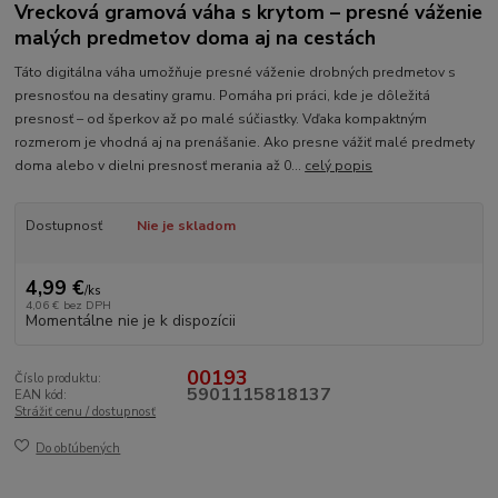
Vrecková gramová váha s krytom – presné váženie
malých predmetov doma aj na cestách
Táto digitálna váha umožňuje presné váženie drobných predmetov s
presnosťou na desatiny gramu. Pomáha pri práci, kde je dôležitá
presnosť – od šperkov až po malé súčiastky. Vďaka kompaktným
rozmerom je vhodná aj na prenášanie. Ako presne vážiť malé predmety
doma alebo v dielni presnosť merania až 0...
celý popis
Dostupnosť
Nie je skladom
4,99 €
/
ks
4,06 €
bez DPH
Momentálne nie je k dispozícii
00193
Číslo produktu:
5901115818137
EAN kód:
Strážiť cenu / dostupnosť
Do obľúbených