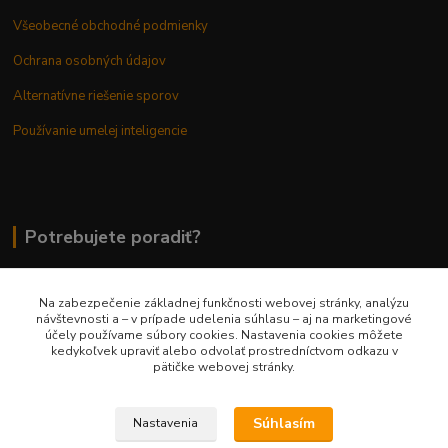
Všeobecné obchodné podmienky
Ochrana osobných údajov
Alternatívne riešenie sporov
Používanie umelej inteligencie
Potrebujete poradiť?
Na zabezpečenie základnej funkčnosti webovej stránky, analýzu
0948 236 042
návštevnosti a – v prípade udelenia súhlasu – aj na marketingové
účely používame súbory cookies. Nastavenia cookies môžete
kedykoľvek upraviť alebo odvolať prostredníctvom odkazu v
info@margaretkashop.sk
pätičke webovej stránky.
Súhlasím
Nastavenia