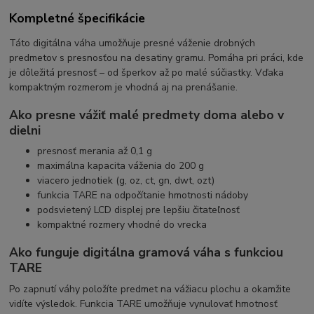
Kompletné špecifikácie
Táto digitálna váha umožňuje presné váženie drobných
predmetov s presnosťou na desatiny gramu. Pomáha pri práci, kde
je dôležitá presnosť – od šperkov až po malé súčiastky. Vďaka
kompaktným rozmerom je vhodná aj na prenášanie.
Ako presne vážiť malé predmety doma alebo v
dielni
presnosť merania až 0,1 g
maximálna kapacita váženia do 200 g
viacero jednotiek (g, oz, ct, gn, dwt, ozt)
funkcia TARE na odpočítanie hmotnosti nádoby
podsvietený LCD displej pre lepšiu čitateľnosť
kompaktné rozmery vhodné do vrecka
Ako funguje digitálna gramová váha s funkciou
TARE
Po zapnutí váhy položíte predmet na vážiacu plochu a okamžite
vidíte výsledok. Funkcia TARE umožňuje vynulovať hmotnosť