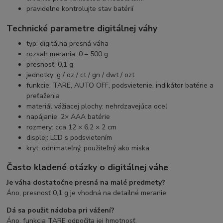
pravidelne kontrolujte stav batérií
Technické parametre digitálnej váhy
typ: digitálna presná váha
rozsah merania: 0 – 500 g
presnosť: 0,1 g
jednotky: g / oz / ct / gn / dwt / ozt
funkcie: TARE, AUTO OFF, podsvietenie, indikátor batérie a
preťaženia
materiál vážiacej plochy: nehrdzavejúca oceľ
napájanie: 2× AAA batérie
rozmery: cca 12 × 6,2 × 2 cm
displej: LCD s podsvietením
kryt: odnímateľný, použiteľný ako miska
Často kladené otázky o digitálnej váhe
Je váha dostatočne presná na malé predmety?
Áno, presnosť 0,1 g je vhodná na detailné meranie.
Dá sa použiť nádoba pri vážení?
Áno, funkcia TARE odpočíta jej hmotnosť.