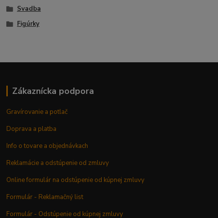
Svadba
Figúrky
Zákaznícka podpora
Gravírovanie a potlač
Doprava a platba
Info o tovare a objednávkach
Reklamácie a odstúpenie od zmluvy
Online formulár na odstúpenie od kúpnej zmluvy
Formulár - Reklamačný list
Formulár - Odstúpenie od kúpnej zmluvy