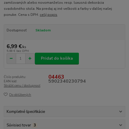
zamilovaných alebo novomanželov, resp. luxusná dekorácia
svadobného stola. Na predaj aj iné veľkosti a farby v ďalšej našej
ponuke. Cena s DPH.
celý popis
Dostupnosť
Skladom
6,99 €
/
ks
5,68 €
bez DPH
Pridať do košíka
04463
Číslo produktu:
5902340230794
EAN kód:
Strážiť cenu / dostupnosť
Do obľúbených
Kompletné špecifikácie
Súvisiaci tovar
3