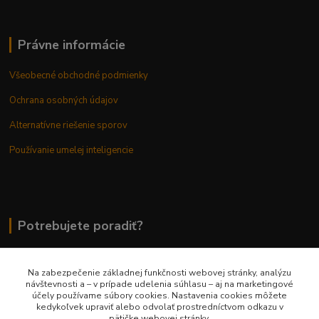
Právne informácie
Všeobecné obchodné podmienky
Ochrana osobných údajov
Alternatívne riešenie sporov
Používanie umelej inteligencie
Potrebujete poradiť?
Na zabezpečenie základnej funkčnosti webovej stránky, analýzu
0948 236 042
návštevnosti a – v prípade udelenia súhlasu – aj na marketingové
účely používame súbory cookies. Nastavenia cookies môžete
kedykoľvek upraviť alebo odvolať prostredníctvom odkazu v
info@margaretkashop.sk
pätičke webovej stránky.