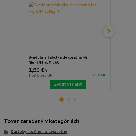
Svadobná tabuľka dekoračná Mr.
Svadobné ka
Right/Mrs. Right
1,95 €
3,99 €
/
ks
/
ks
Skladom
1,59 €
bez DPH
3,24 €
bez D
Zvoliť variant
Tovar zaradený v kategóriách
Darčeky sezónne a sviatočné