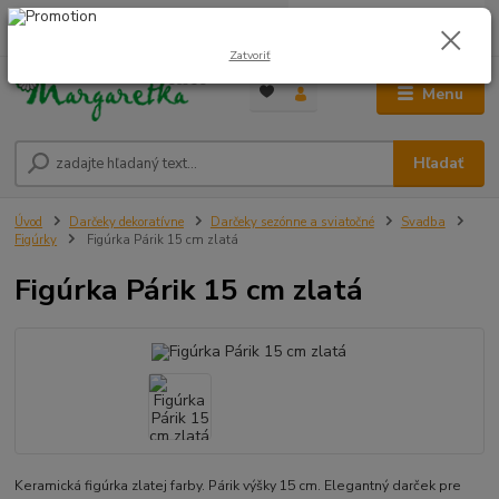
0
ks
0948 236 042
za
0,00 €
12:00-14:00
Zatvoriť
Menu
Hľadať
Úvod
Darčeky dekoratívne
Darčeky sezónne a sviatočné
Svadba
Figúrky
Figúrka Párik 15 cm zlatá
Figúrka Párik 15 cm zlatá
Keramická figúrka zlatej farby. Párik výšky 15 cm. Elegantný darček pre