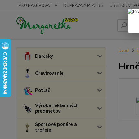
AKO NAKUPOVAŤ
DOPRAVA A PLATBA
OBCHODNÉ PO
Úvod
Darčeky
Hrnč
Gravírovanie
Potlač
Výroba reklamných
predmetov
Športové poháre a
trofeje