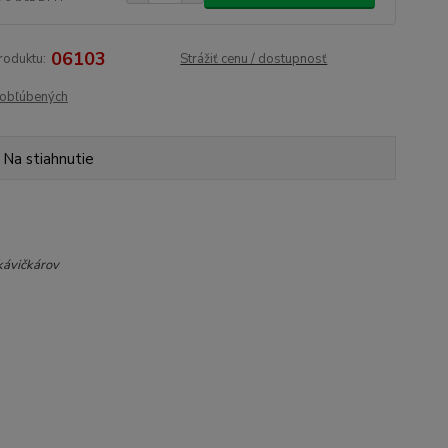
06103
roduktu:
Strážiť cenu / dostupnosť
obľúbených
Na stiahnutie
kávičkárov