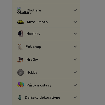
Okuliare
Auto - Moto
Hodinky
Pet shop
Hračky
Hobby
Párty a oslavy
Darčeky dekoratívne