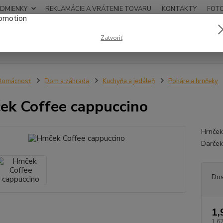
DMIENKY
REKLAMÁCIE A VRÁTENIE TOVARU
KONTAKTY
FOT
0948
Zatvoriť
Hľadať
12:00
Domácnosť
Dom a záhrada
Kuchyňa a jedáleň
Poháre a hrnčeky
ek Coffee cappuccino
Hrnček
Darček
Dos
1,
1,62