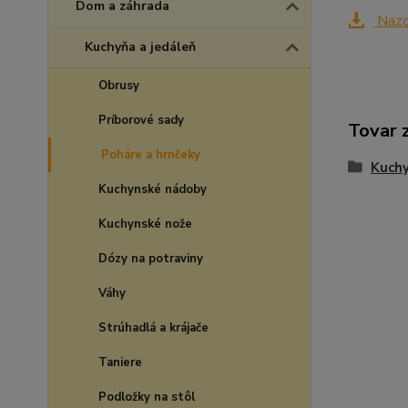
Dom a záhrada
Nazo
Kuchyňa a jedáleň
Obrusy
Príborové sady
Tovar 
Poháre a hrnčeky
Kuchy
Kuchynské nádoby
Kuchynské nože
Dózy na potraviny
Váhy
Strúhadlá a krájače
Taniere
Podložky na stôl