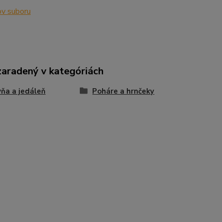
v suboru
zaradený v kategóriách
ňa a jedáleň
Poháre a hrnčeky