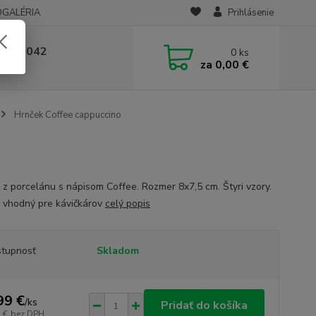
OGALÉRIA
Prihlásenie
 236 042
0
ks
za
0,00 €
-14:00
Hrnček Coffee cappuccino
 z porcelánu s nápisom Coffee. Rozmer 8x7,5 cm. Štyri vzory.
 vhodný pre kávičkárov
celý popis
tupnosť
Skladom
99 €
/
ks
Pridať do košíka
 €
bez DPH