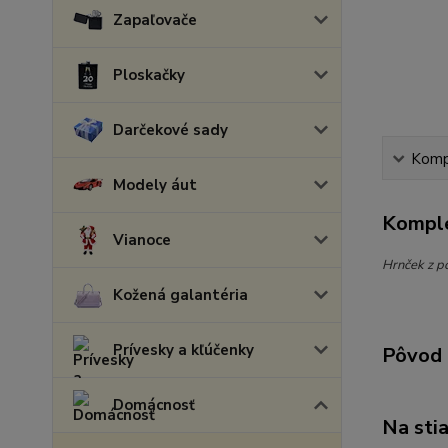
Zapaľovače
Ploskačky
Darčekové sady
Kompl
Modely áut
Komple
Vianoce
Hrnček z p
Kožená galantéria
Prívesky a kľúčenky
Pôvod 
Domácnosť
Na sti