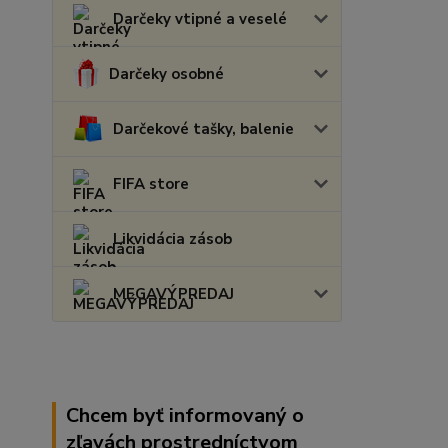
Darčeky vtipné a veselé
Darčeky osobné
Darčekové tašky, balenie
FIFA store
Likvidácia zásob
MEGAVÝPREDAJ
Chcem byť informovaný o
zľavách prostredníctvom