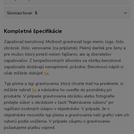
Súvisiaci tovar
5
Kompletné špecifikácie
Zapaľovač benzínový. Možnosť gravírovať logo meno, logo, foto,
obrázok, číslo, venovanie (za príplatok). Pekný darček pre ženy a
pre mužov, ktorý poteší nielen fajčiarov, ale aj zberateľov
zapaľovačov. Z bezpečnostných dôvodov sa všetky benzínové
zapaľovače dodávajú nenaplnené, prázdne. Benzínovú náplň si
však môžete dokúpiť
tu.
Typ písma a typ gravírovania, ktorý chcete mať na predmete, si
môžete vybrať
tu
a následne ho uveďte do poznámky pri
produkte. V prípade gravírovania obrázku alebo fotografie
pridajte súbor s obrázkom v časti "Nahrávanie súboru" pri
vypĺňaní osobných údajov v objednávke. V prípade, že v
objednávke nezvolíte typ písma a gravírovania naši grafici vám ich
vyberú podľa uváženia. V prípade záujmu o gravírovanie
požadujeme platbu vopred.