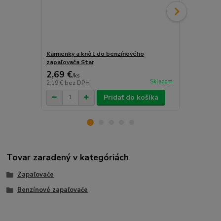
Kamienky a knôt do benzínového
ZIPPO Knôt 
zapaľovača Star
2,69 €
2,99 €
/
ks
/
ks
Skladom
2,19 €
bez DPH
2,43 €
bez D
Pridať do košíka
Tovar zaradený v kategóriách
Zapaľovače
Benzínové zapaľovače