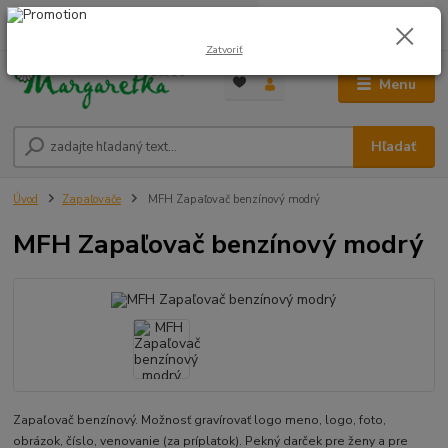
0
ks
0948 236 042
za
0,00 €
12:00-14:00
Zatvoriť
Menu
Hľadať
Úvod
Zapaľovače
MFH Zapaľovač benzínový modrý
MFH Zapaľovač benzínový modrý
Zapaľovač benzínový. Možnosť gravírovať logo meno, logo, foto,
obrázok, číslo, venovanie (za príplatok). Pekný darček pre ženy a pre