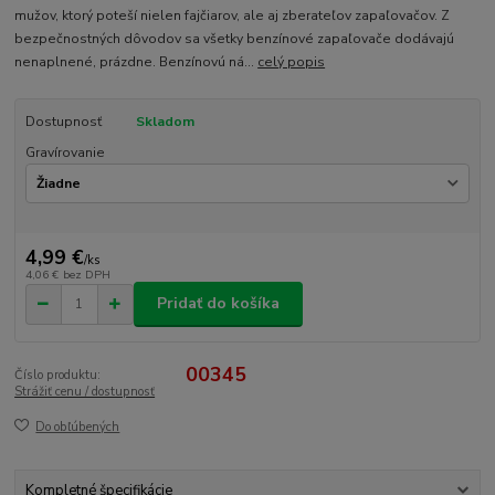
mužov, ktorý poteší nielen fajčiarov, ale aj zberateľov zapaľovačov. Z
bezpečnostných dôvodov sa všetky benzínové zapaľovače dodávajú
nenaplnené, prázdne. Benzínovú ná...
celý popis
Dostupnosť
Skladom
Gravírovanie
4,99 €
/
ks
4,06 €
bez DPH
Pridať do košíka
00345
Číslo produktu:
Strážiť cenu / dostupnosť
Do obľúbených
Kompletné špecifikácie