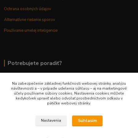
Ochrana osobných údajov
Alternatívne riešenie sporov
Používanie umelej inteligencie
Potrebujete poradiť?
Na zabezpečenie základnej funkčnosti webovej stránky, analýzu
0948 236 042
návštevnosti a – v prípade udelenia súhlasu – aj na marketingové
účely používame súbory cookies. Nastavenia cookies môžete
kedykoľvek upraviť alebo odvolať prostredníctvom odkazu v
info@margaretkashop.sk
pätičke webovej stránky.
Súhlasím
Nastavenia