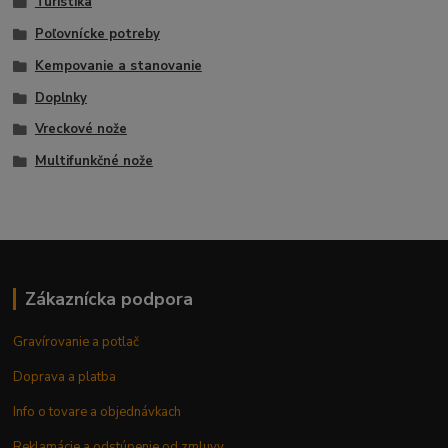
Turistika
Poľovnícke potreby
Kempovanie a stanovanie
Doplnky
Vreckové nože
Multifunkčné nože
Zákaznícka podpora
Gravírovanie a potlač
Doprava a platba
Info o tovare a objednávkach
Reklamácie a odstúpenie od zmluvy