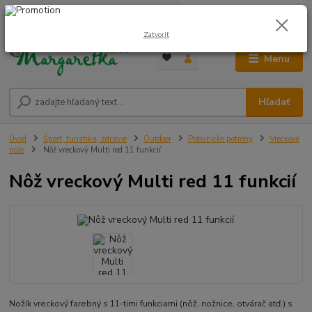
0
ks
0948 236 042
za
0,00 €
12:00-14:00
Zatvoriť
Menu
Hľadať
Úvod
Šport, turistika, zdravie
Outdoor
Poľovnícke potreby
Vreckové
nože
Nôž vreckový Multi red 11 funkcií
Nôž vreckový Multi red 11 funkcií
Nožík vreckový farebný s 11-timi funkciami (nôž, nožnice, otvárač atď.) s