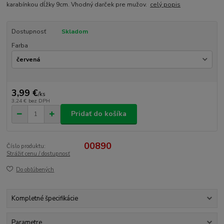
karabínkou dĺžky 9cm. Vhodný darček pre mužov.
celý popis
Dostupnosť
Skladom
Farba
3,99 €
/
ks
3,24 €
bez DPH
Pridať do košíka
00890
Číslo produktu:
Strážiť cenu / dostupnosť
Do obľúbených
Kompletné špecifikácie
Parametre