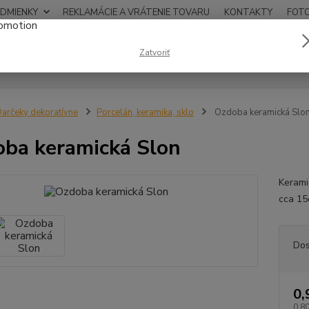
DMIENKY
REKLAMÁCIE A VRÁTENIE TOVARU
KONTAKTY
FOT
0948
Zatvoriť
Hľadať
12:00
arčeky dekoratívne
Porcelán, keramika, sklo
Ozdoba keramická Slo
ba keramická Slon
Kerami
cca 15
Dos
0,
0,80