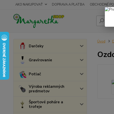
AKO NAKUPOVAŤ
DOPRAVA A PLATBA
OBCHODNÉ PO
Úvod
D
Darčeky
Ozdo
Gravírovanie
Potlač
Výroba reklamných
predmetov
Športové poháre a
trofeje