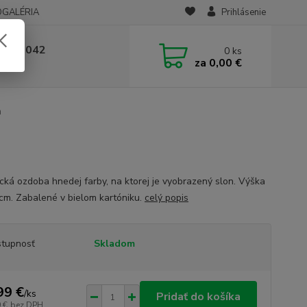
OGALÉRIA
Prihlásenie
 236 042
0
ks
za
0,00 €
-14:00
n
cká ozdoba hnedej farby, na ktorej je vyobrazený slon. Výška
cm. Zabalené v bielom kartóniku.
celý popis
tupnosť
Skladom
99 €
/
ks
Pridať do košíka
 €
bez DPH