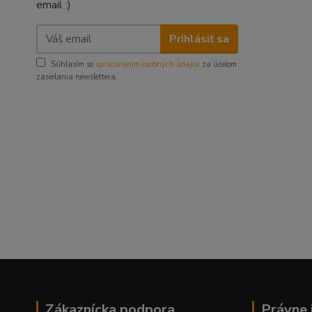
email :)
Prihlásiť sa
Súhlasím so
spracovaním osobných údajov
za účelom
zasielania newslettera.
Zákaznícka podpora
Právne 