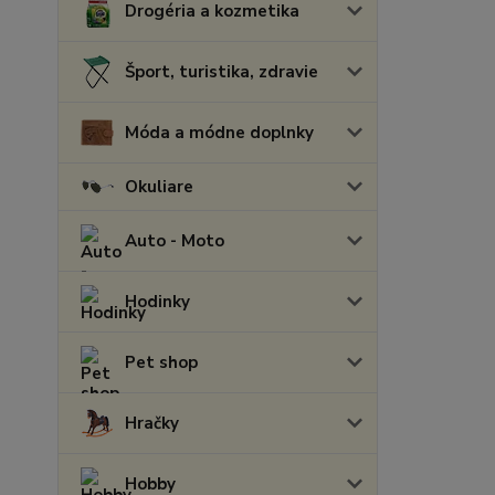
Drogéria a kozmetika
Šport, turistika, zdravie
Móda a módne doplnky
Okuliare
Auto - Moto
Hodinky
Pet shop
Hračky
Hobby