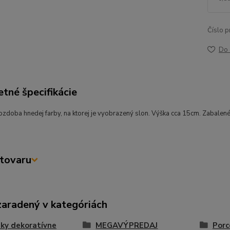
Číslo p
Do 
tné špecifikácie
zdoba hnedej farby, na ktorej je vyobrazený slon. Výška cca 15cm. Zabalené
tovaru
zaradený v kategóriách
ky dekoratívne
MEGAVÝPREDAJ
Porc