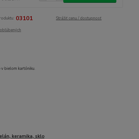
03101
roduktu:
Strážiť cenu / dostupnosť
obľúbených
 v bielom kartóniku.
elán, keramika, sklo