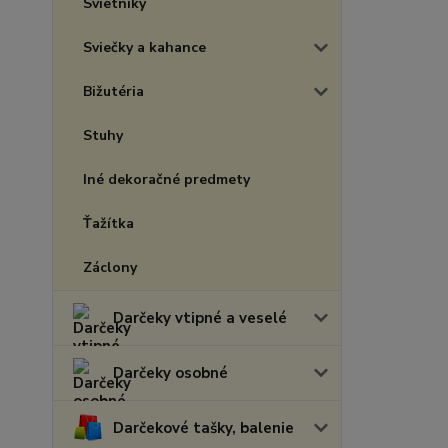
Svietniky
Sviečky a kahance
Bižutéria
Stuhy
Iné dekoračné predmety
Ťažítka
Záclony
Darčeky vtipné a veselé
Darčeky osobné
Darčekové tašky, balenie