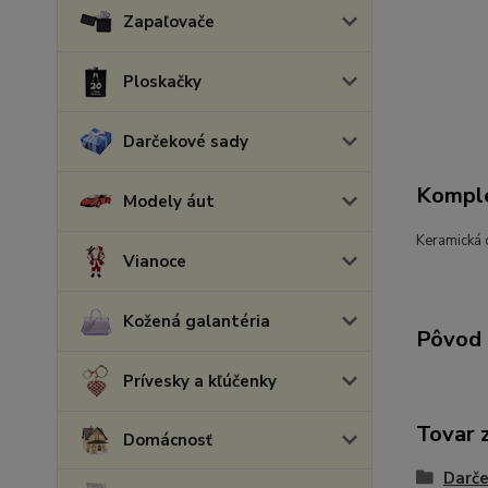
Zapaľovače
Ploskačky
Darčekové sady
Komple
Modely áut
Keramická o
Vianoce
Kožená galantéria
Pôvod 
Prívesky a kľúčenky
Tovar 
Domácnosť
Darče