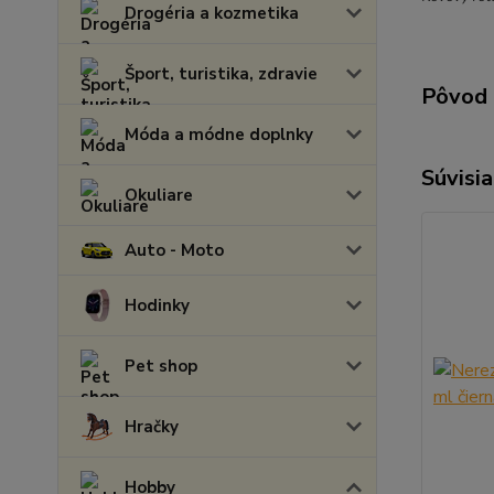
Drogéria a kozmetika
Šport, turistika, zdravie
Pôvod 
Móda a módne doplnky
Súvisia
Okuliare
Auto - Moto
Hodinky
Pet shop
Hračky
Hobby