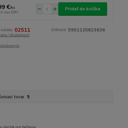
99 €
/
ks
Pridať do košíka
 €
bez DPH
02511
5901115823636
roduktu:
EAN kód:
 cenu / dostupnosť
obľúbených
úvisiaci tovar
5
 darček pre fajčiarov.