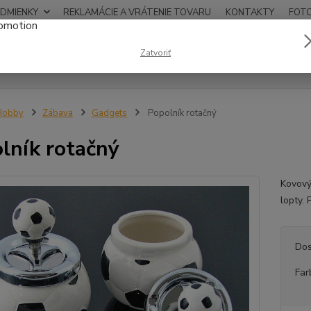
DMIENKY
REKLAMÁCIE A VRÁTENIE TOVARU
KONTAKTY
FOT
0948
Zatvoriť
Hľadať
12:00
Hobby
Zábava
Gadgets
Popolník rotačný
lník rotačný
Kovový
lopty. 
Dos
Far