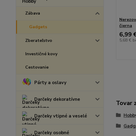
Zábava
Nerezov
čierna
Gadgets
6,99 
5,68 €
b
Zberateľstvo
Investičné kovy
Cestovanie
Párty a oslavy
Darčeky dekoratívne
Tovar 
Hobb
Darčeky vtipné a veselé
Gadg
Darčeky osobné