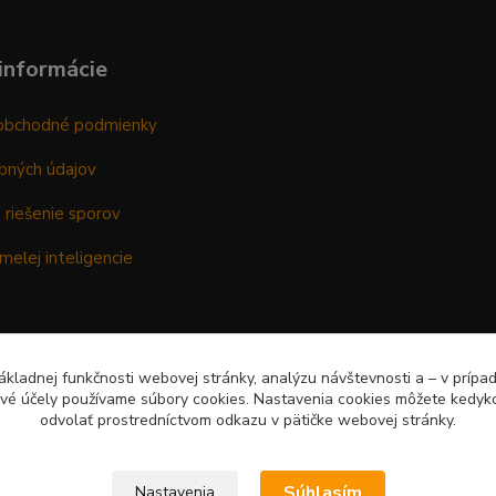
informácie
obchodné podmienky
bných údajov
 riešenie sporov
melej inteligencie
kladnej funkčnosti webovej stránky, analýzu návštevnosti a – v prípa
ové účely používame súbory cookies. Nastavenia cookies môžete kedyko
odvolať prostredníctvom odkazu v pätičke webovej stránky.
Súhlasím
Nastavenia