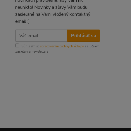
novinkách pravidelne, aby Vám nič
neuniklo! Novinky a zľavy Vám budu
zasielané na Vami vložený kontaktný
email :)
Prihlásiť sa
Súhlasím so
spracovaním osobných údajov
za účelom
zasielania newslettera.