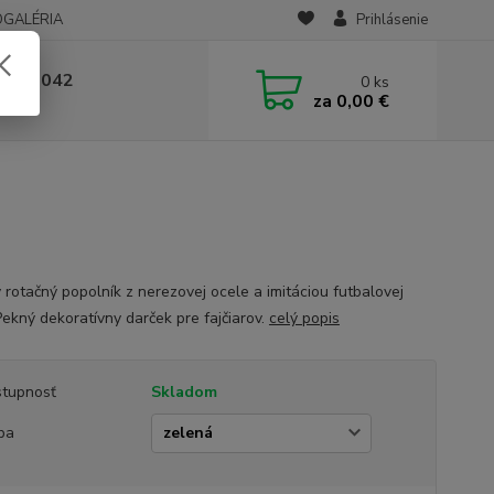
OGALÉRIA
Prihlásenie
 236 042
0
ks
za
0,00 €
-14:00
 rotačný popolník z nerezovej ocele a imitáciou futbalovej
Pekný dekoratívny darček pre fajčiarov.
celý popis
tupnosť
Skladom
ba