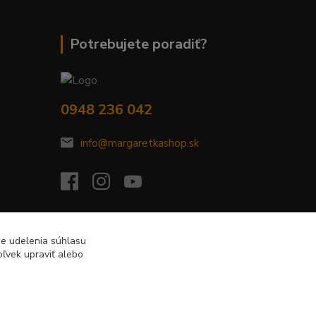
Potrebujete poradiť?
0948 236 042
info@margaretkashop.sk
de udelenia súhlasu
ľvek upraviť alebo