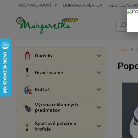
AKO NAKUPOVAŤ
DOPRAVA A PLATBA
OBCHODNÉ PO
Úvod
Darčeky
Popo
Gravírovanie
Potlač
Výroba reklamných
predmetov
Športové poháre a
trofeje