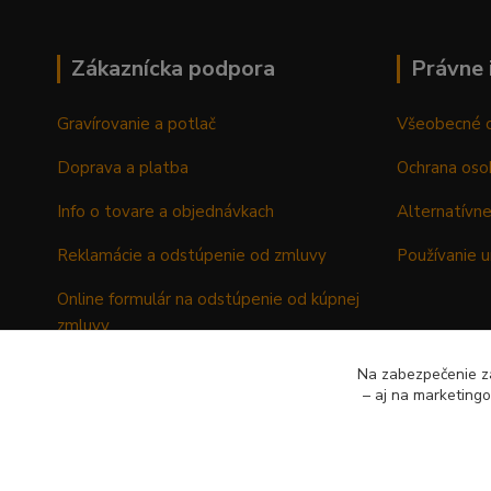
Zákaznícka podpora
Právne 
Gravírovanie a potlač
Všeobecné 
Doprava a platba
Ochrana oso
Info o tovare a objednávkach
Alternatívne
Reklamácie a odstúpenie od zmluvy
Používanie u
Online formulár na odstúpenie od kúpnej
zmluvy
Formulár - Reklamačný list
Na zabezpečenie zá
– aj na marketing
Formulár - Odstúpenie od kúpnej zmluvy