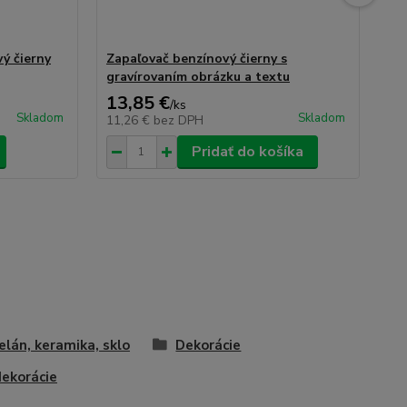
ý čierny
Zapaľovač benzínový čierny s
Za
gravírovaním obrázku a textu
gr
13,85 €
11
/
ks
Skladom
Skladom
11,26 €
bez DPH
9,
Pridať do košíka
elán, keramika, sklo
Dekorácie
dekorácie