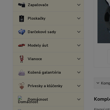
Zapaľovače
Ploskačky
Darčekové sady
Modely áut
Vianoce
Kožená galantéria
Kompl
Prívesky a kľúčenky
Komple
Domácnosť
Kovový rota