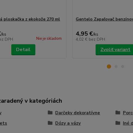
á ploskačka z ekokože 270 ml
Gentelo Zapaľovač benzínov
€
4,95 €
/
ks
/
ks
Nie je skladom
ez DPH
4,02 €
bez DPH
Detail
Zvoliť variant
zaradený v kategóriách
y
Darčeky dekoratívne
Porc
ets
Dózy a vázy
Iné 