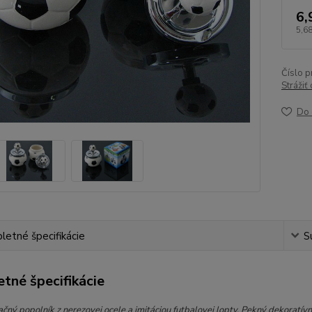
6,
5,68
Číslo p
Strážiť
Do 
etné špecifikácie
S
tné špecifikácie
čný popolník z nerezovej ocele a imitáciou futbalovej lopty. Pekný dekoratívny