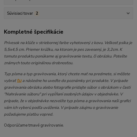
Súvisiaci tovar
2
Kompletné špecifikácie
Prívesok na kľúče v striebornej farbe vyhotovený z kovu. Veľkosť psíka je
5,5x4,5 cm. Priemer krúžku, na ktorom je pes zavesený, je 3,2cm. K
tomuto produktu ponúkame aj gravírovanie textu, či obrázku. Potešte
známych touto originálnou drobnosťou.
Typ písma a typ gravírovania, ktorý chcete mať na predmete, si môžete
tu
vybrať
a následne ho uveďte do poznámky pri produkte. V prípade
gravírovania obrázku alebo fotografie pridajte súbor s obrázkom v časti
"Nahrávanie súboru" pri vypĺňaní osobných údajov v objednávke. V
prípade, že v objednávke nezvolíte typ písma a gravírovania naši grafici
vám ich vyberú podľa uváženia. V prípade záujmu o gravírovanie
požadujeme platbu vopred.
Odporúčame tmavé gravírovanie.