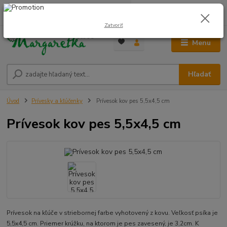
0
ks
0948 236 042
za
0,00 €
12:00-14:00
Zatvoriť
Menu
Hľadať
Úvod
Prívesky a kľúčenky
Prívesok kov pes 5,5x4,5 cm
Prívesok kov pes 5,5x4,5 cm
Prívesok na kľúče v striebornej farbe vyhotovený z kovu. Veľkosť psíka je
5,5x4,5 cm. Priemer krúžku, na ktorom je pes zavesený, je 3,2cm. K