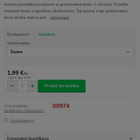
tomuto produktu ponúkame aj gravírovanie textu, či obrázku. Potešte
známych touto originálnou drobnosťou. Typ písma a typ gravírovania,
ktorý chcete mať na pre...
celý popis
Dostupnosť
Skladom
Gravírovanie
1,99 €
/
ks
1,62 €
bez DPH
Pridať do košíka
00974
Číslo produktu:
Strážiť cenu / dostupnosť
Do obľúbených
Kompletné špecifikácie