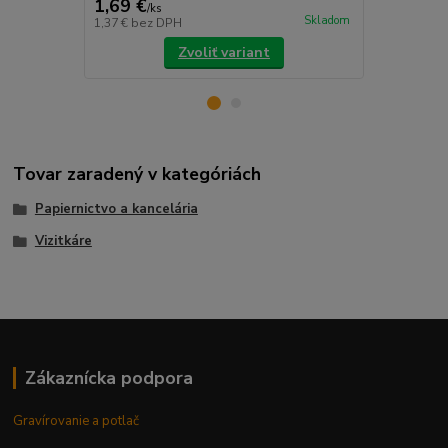
1,69 €
2,99 €
/
ks
/
ks
Skladom
1,37 €
bez DPH
2,43 €
bez D
Zvoliť variant
Tovar zaradený v kategóriách
Papiernictvo a kancelária
Vizitkáre
Zákaznícka podpora
Gravírovanie a potlač