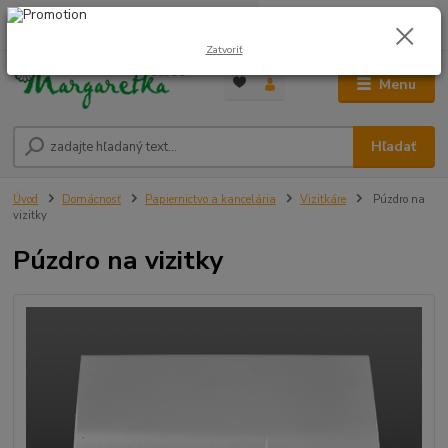
0
ks
0948 236 042
za
0,00 €
12:00-14:00
Zatvoriť
Menu
Hľadať
Úvod
Domácnosť
Papiernictvo a kancelária
Vizitkáre
Púzdro na
vizitky
Púzdro na vizitky