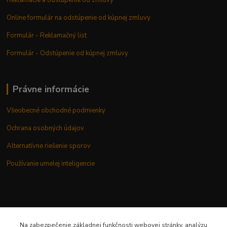
Online formulár na odstúpenie od kúpnej zmluvy
Formulár - Reklamačný list
Formulár - Odstúpenie od kúpnej zmluvy
Právne informácie
Všeobecné obchodné podmienky
Ochrana osobných údajov
Alternatívne riešenie sporov
Používanie umelej inteligencie
Potrebujete poradiť?
Na zabezpečenie základnej funkčnosti webovej stránky, analýzu