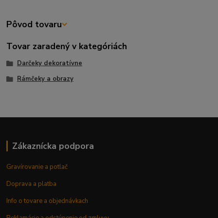
Pôvod tovaru
Tovar zaradený v kategóriách
Darčeky dekoratívne
Rámčeky a obrazy
Zákaznícka podpora
Gravírovanie a potlač
Doprava a platba
Info o tovare a objednávkach
Reklamácie a odstúpenie od zmluvy