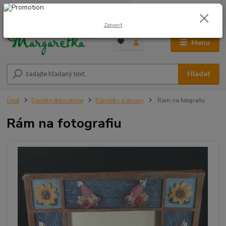
0
ks
0948 236 042
za
0,00 €
12:00-14:00
Zatvoriť
Menu
Hľadať
Úvod
Darčeky dekoratívne
Rámčeky a obrazy
Rám na fotografiu
Rám na fotografiu