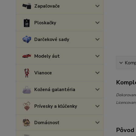
Zapaľovače
Ploskačky
Darčekové sady
Modely áut
Kompl
Vianoce
Komple
Kožená galantéria
Dekorované
Licencovaný
Prívesky a kľúčenky
Domácnosť
Pôvod 