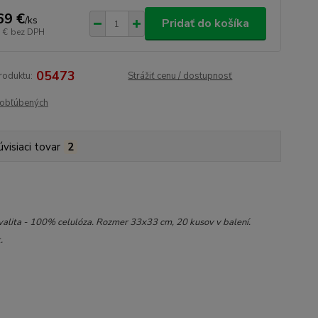
69 €
/
ks
Pridať do košíka
 €
bez DPH
05473
roduktu:
Strážiť cenu / dostupnosť
obľúbených
úvisiaci tovar
2
lita - 100% celulóza. Rozmer 33x33 cm, 20 kusov v balení.
.