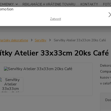
DMIENKY
REKLAMÁCIE A VRÁTENIE TOVARU
KONTAKTY
FOT
0948
Zatvoriť
Hľadať
12:00
arčeky dekoratívne
Servítky
Servítky Atelier 33x33cm 20ks Café
ítky Atelier 33x33cm 20ks Café
Dekoro
Compan
kusov 
v celo
Dos