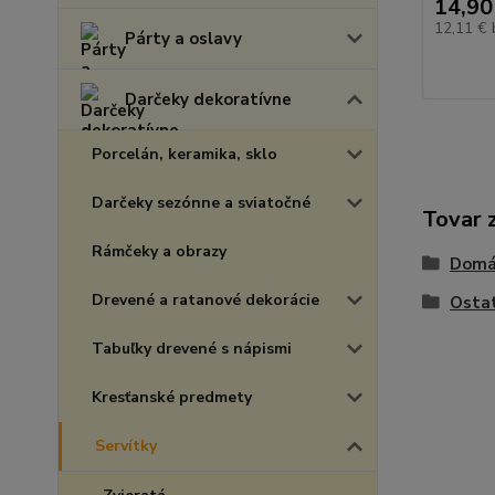
14,90
12,11 €
Párty a oslavy
Darčeky dekoratívne
Porcelán, keramika, sklo
Darčeky sezónne a sviatočné
Tovar 
Rámčeky a obrazy
Domá
Drevené a ratanové dekorácie
Osta
Tabuľky drevené s nápismi
Kresťanské predmety
Servítky