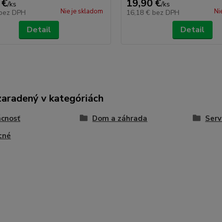
 €
19,90 €
/
ks
/
ks
Nie je skladom
Ni
bez DPH
16,18 €
bez DPH
Detail
Detail
zaradený v kategóriách
cnosť
Dom a záhrada
Serv
tné