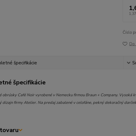
1,
1,37
Číslo p
Do 
etné špecifikácie
S
tné špecifikácie
 obrúsky Café Noir vyrobené v Nemecku firmou Braun + Company. Vysoká kva
 dizajn firmy Atelier. Na predaj zabalené v celofáne, pekný dekoračný darček
tovaru