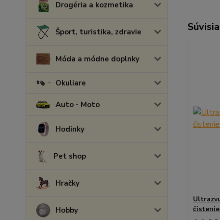
Drogéria a kozmetika
Súvisia
Šport, turistika, zdravie
Móda a módne doplnky
Okuliare
Auto - Moto
Hodinky
Pet shop
Hračky
Ultrazv
čistenie
Hobby