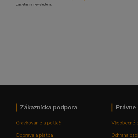
zasielania newslettera.
Zákaznícka podpora
Právne 
Gravírovanie a potlač
Všeobecné 
Doprava a platba
Ochrana oso