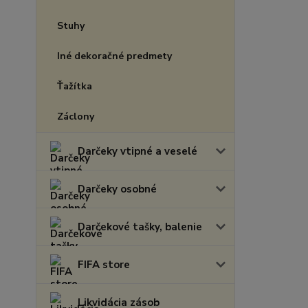
Stuhy
Iné dekoračné predmety
Ťažítka
Záclony
Darčeky vtipné a veselé
Darčeky osobné
Darčekové tašky, balenie
FIFA store
Likvidácia zásob