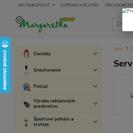
AKO NAKUPOVAŤ
DOPRAVA A PLATBA
OBCHODNÉ PO
Úvod
D
Darčeky
Serv
Gravírovanie
Potlač
Výroba reklamných
predmetov
Športové poháre a
trofeje