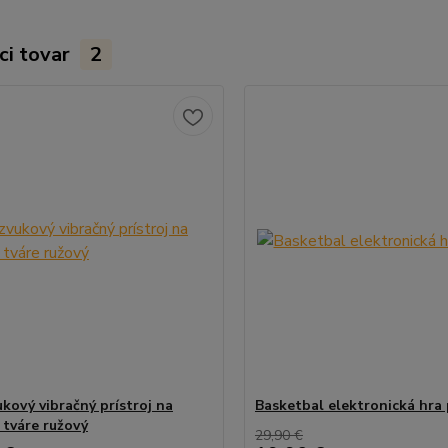
ci tovar
2
ukový vibračný prístroj na
Basketbal elektronická hra 
 tváre ružový
29,90 €