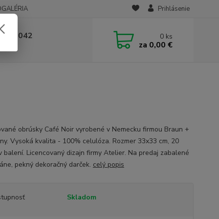
OGALÉRIA
Prihlásenie
 236 042
0
ks
za
0,00 €
-14:00
vané obrúsky Café Noir vyrobené v Nemecku firmou Braun +
y. Vysoká kvalita - 100% celulóza. Rozmer 33x33 cm, 20
v balení. Licencovaný dizajn firmy Atelier. Na predaj zabalené
fáne, pekný dekoračný darček.
celý popis
tupnosť
Skladom