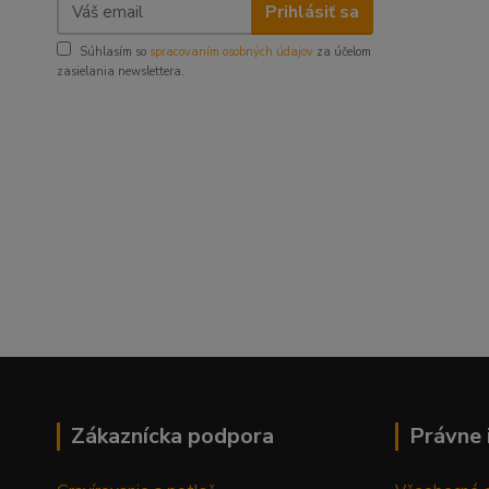
Prihlásiť sa
Súhlasím so
spracovaním osobných údajov
za účelom
zasielania newslettera.
Zákaznícka podpora
Právne 