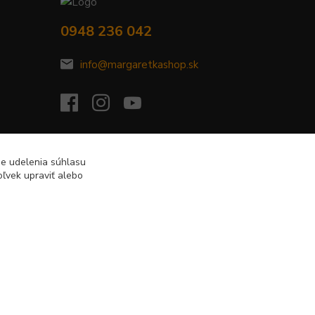
0948 236 042
info@margaretkashop.sk
de udelenia súhlasu
ľvek upraviť alebo
Vytvorené na
Eshop-rychlo.sk