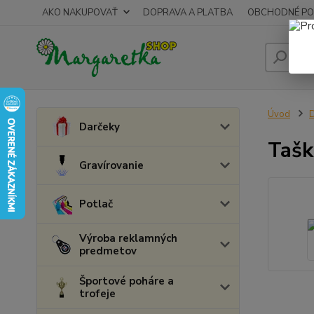
AKO NAKUPOVAŤ
DOPRAVA A PLATBA
OBCHODNÉ PO
Úvod
D
Darčeky
Tašk
Gravírovanie
Potlač
Výroba reklamných
predmetov
Športové poháre a
trofeje