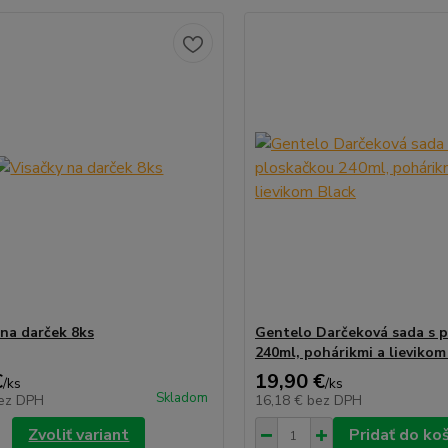
 na darček 8ks
Gentelo Darčeková sada s 
240ml, pohárikmi a lievikom
€
19,90 €
/
ks
/
ks
Skladom
ez DPH
16,18 €
bez DPH
Zvoliť variant
Pridať do ko