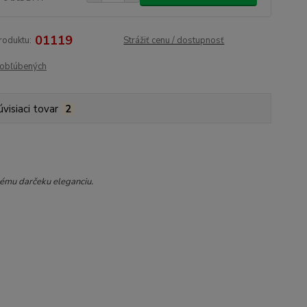
01119
roduktu:
Strážiť cenu / dostupnosť
obľúbených
úvisiaci tovar
2
ému darčeku eleganciu.