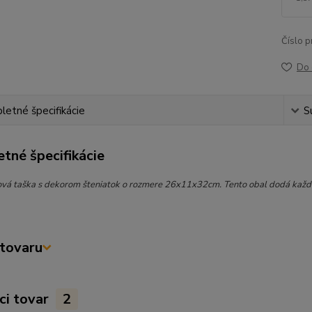
Číslo p
Do 
etné špecifikácie
S
tné špecifikácie
vá taška s dekorom šteniatok o rozmere 26x11x32cm. Tento obal dodá každ
tovaru
ci tovar
2