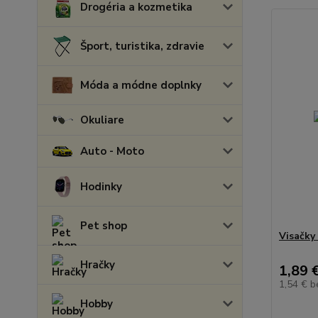
Drogéria a kozmetika
Šport, turistika, zdravie
Móda a módne doplnky
Okuliare
Auto - Moto
Hodinky
Pet shop
Visačky
Hračky
1,89 
1,54 €
b
Hobby