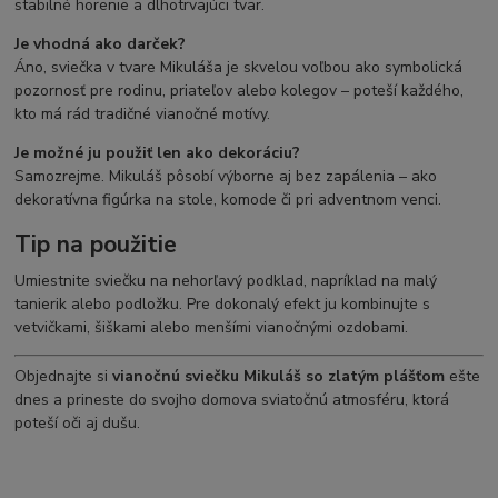
stabilné horenie a dlhotrvajúci tvar.
Je vhodná ako darček?
Áno, sviečka v tvare Mikuláša je skvelou voľbou ako symbolická
pozornosť pre rodinu, priateľov alebo kolegov – poteší každého,
kto má rád tradičné vianočné motívy.
Je možné ju použiť len ako dekoráciu?
Samozrejme. Mikuláš pôsobí výborne aj bez zapálenia – ako
dekoratívna figúrka na stole, komode či pri adventnom venci.
Tip na použitie
Umiestnite sviečku na nehorľavý podklad, napríklad na malý
tanierik alebo podložku. Pre dokonalý efekt ju kombinujte s
vetvičkami, šiškami alebo menšími vianočnými ozdobami.
Objednajte si
vianočnú sviečku Mikuláš so zlatým plášťom
ešte
dnes a prineste do svojho domova sviatočnú atmosféru, ktorá
poteší oči aj dušu.