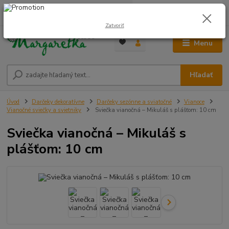
0
ks
0948 236 042
za
0,00 €
12:00-14:00
Zatvoriť
Menu
Hľadať
Úvod
Darčeky dekoratívne
Darčeky sezónne a sviatočné
Vianoce
Vianočné sviečky a svietniky
Sviečka vianočná – Mikuláš s plášťom: 10 cm
Sviečka vianočná – Mikuláš s
plášťom: 10 cm