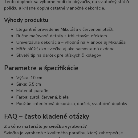
Tento doplnok sa výborne hodí do obývačky, na sviatočný stôl či
poličku a krásne doplní ostatné vianočné dekorácie.
Výhody produktu
Elegantné prevedenie Mikuláša v červenom plášti.
Ručne maľované detaily s trblietavým efektom.
Univerzálna dekorácia – vhodná na Vianoce aj Mikuláša.
Môže slúžiť ako sviečka aj ako samostatná ozdoba.
Skvelý tip na darček pre blízkych či kolegov.
Parametre a špecifikácie
Výška: 10 cm
Šírka: 5,5 cm
Materiál: parafín
Farba: zlatá, červená, biela
Použitie: interiérová dekorácia, darček, sviatočné doplnky
FAQ – často kladené otázky
Z akého materiálu je sviečka vyrobená?
Sviečka je vyrobená z kvalitného parafínu, ktorý zabezpečuje