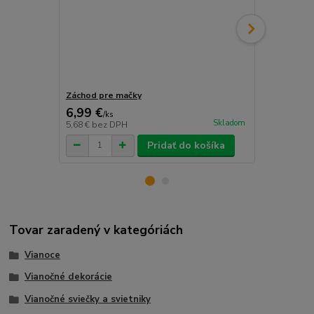
Záchod pre mačky
Poťah na kan
6,99 €
9,99 €
/
ks
/
ks
Skladom
5,68 €
bez DPH
8,12 €
bez D
Pridať do košíka
Tovar zaradený v kategóriách
Vianoce
Vianočné dekorácie
Vianočné sviečky a svietniky