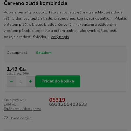
Červeno zlatá kombinácia
Popis a benefity produktu Táto vianočná sviečka v tvare Mikuláša dodá
vášmu domovu teplú a tradičnú atmosféru, ktorá patrí k sviatkom. Mikuláš
v zlatom plášti s bielou bradou, červenými rukavicami a ozdobným
vreckom pôsobí elegantne a pritom útulne – ako symbol štedrosti,
pokoja a radosti. Sviečka j...
celý popis
Dostupnosť
Skladom
1,49 €
/
ks
1,21 €
bez DPH
Pridať do košíka
05319
Číslo produktu:
6931255403633
EAN kód:
Strážiť cenu / dostupnosť
Do obľúbených