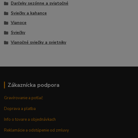
Darčeky sezónne a sviatočné
Sviečky a kahance
Vianoce
Sviečky
Vianočné sviečky a svietniky
Zákaznícka podpora
Gravírovanie a potlač
Doprava a platba
Info o tovare a objednávkach
Reklamácie a odstúpenie od zmluvy