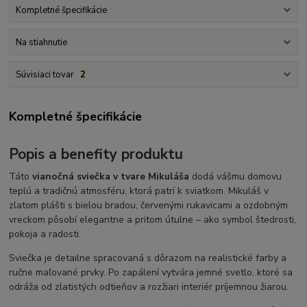
Kompletné špecifikácie
Na stiahnutie
Súvisiaci tovar
2
Kompletné špecifikácie
Popis a benefity produktu
Táto
vianočná sviečka v tvare Mikuláša
dodá vášmu domovu
teplú a tradičnú atmosféru, ktorá patrí k sviatkom. Mikuláš v
zlatom plášti s bielou bradou, červenými rukavicami a ozdobným
vreckom pôsobí elegantne a pritom útulne – ako symbol štedrosti,
pokoja a radosti.
Sviečka je detailne spracovaná s dôrazom na realistické farby a
ručne maľované prvky. Po zapálení vytvára jemné svetlo, ktoré sa
odráža od zlatistých odtieňov a rozžiari interiér príjemnou žiarou.