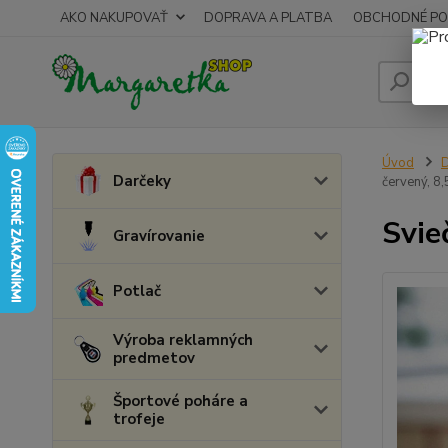
AKO NAKUPOVAŤ
DOPRAVA A PLATBA
OBCHODNÉ PO
Úvod
D
Darčeky
červený, 8,
Svie
Gravírovanie
Potlač
Výroba reklamných
predmetov
Športové poháre a
trofeje