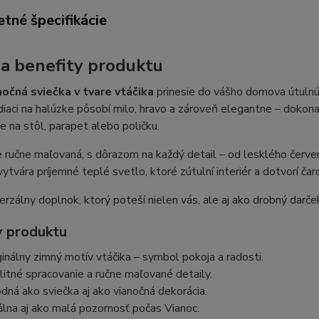
tné špecifikácie
 a benefity produktu
nočná sviečka v tvare vtáčika
prinesie do vášho domova útulnú 
diaci na halúzke pôsobí milo, hravo a zároveň elegantne – dokona
e na stôl, parapet alebo poličku.
e ručne maľovaná, s dôrazom na každý detail – od lesklého červen
vytvára príjemné teplé svetlo, ktoré zútulní interiér a dotvorí ča
verzálny doplnok, ktorý poteší nielen vás, ale aj ako drobný darček
 produktu
ginálny zimný motív vtáčika – symbol pokoja a radosti.
litné spracovanie a ručne maľované detaily.
dná ako sviečka aj ako vianočná dekorácia.
álna aj ako malá pozornosť počas Vianoc.