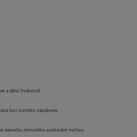
e
ie a dlhú trvácnosť.
doba bez potreby zapálenia.
ád vianočnú atmosféru a prírodné motívy.