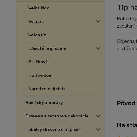
Tip n
Veľká Noc
Položte j
Svadba
zapálení 
Valentín
Objednaj
zaslúži k
1.Sväté prijímanie
Stužková
Halloween
Narodenie dieťaťa
Pôvod 
Rámčeky a obrazy
Drevené a ratanové dekorácie
Na sti
Tabuľky drevené s nápismi