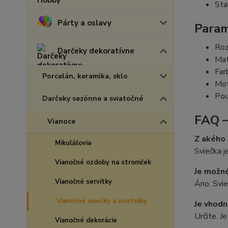
Stab
Párty a oslavy
Param
Roz
Darčeky dekoratívne
Mat
Farb
Porcelán, keramika, sklo
Mot
Pou
Darčeky sezónne a sviatočné
FAQ –
Vianoce
Z akého 
Mikulášovia
Sviečka j
Vianočné ozdoby na stromček
Je možné
Vianočné servítky
Áno. Svie
Vianočné sviečky a svietniky
Je vhodn
Určite. J
Vianočné dekorácie