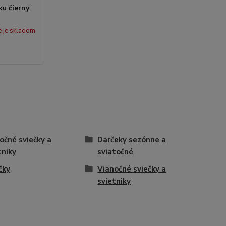
ku čierny
e je skladom
očné sviečky a
Darčeky sezónne a
tniky
sviatočné
čky
Vianočné sviečky a
svietniky