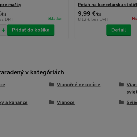
pre mačky
Poťah na kancelársku stolič
€
9,99 €
/
ks
/
ks
Skladom
Ni
ez DPH
8,12 €
bez DPH
Pridať do košíka
Detail
zaradený v kategóriách
oce
Vianočné dekorácie
Vian
svie
ky a kahance
Vianoce
Svie