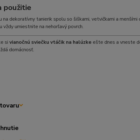
a použitie
u na dekoratívny tanierik spolu so šiškami, vetvičkami a menšími
ju vždy umiestnite na nehorľavý povrch.
te si
vianočnú sviečku vtáčik na halúzke
ešte dnes a vneste do
aždá domácnosť.
tovaru
ahnutie