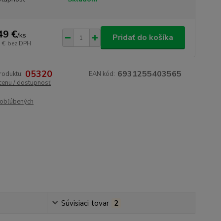
49 €
/
ks
Pridať do košíka
 €
bez DPH
05320
6931255403565
roduktu:
EAN kód:
 cenu / dostupnosť
obľúbených
Súvisiaci tovar
2