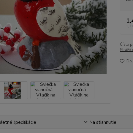
1,
1,21
Číslo p
Strážiť
Do 
etné špecifikácie
Na stiahnutie