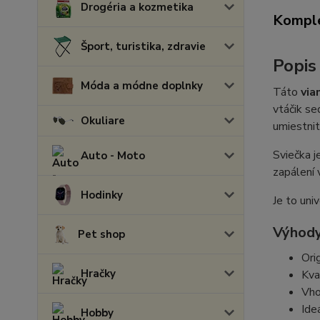
Drogéria a kozmetika
Komple
Šport, turistika, zdravie
Popis
Móda a módne doplnky
Táto
via
vtáčik se
Okuliare
umiestnit
Sviečka j
Auto - Moto
zapálení 
Hodinky
Je to uni
Výhody
Pet shop
Ori
Hračky
Kva
Vho
Ide
Hobby