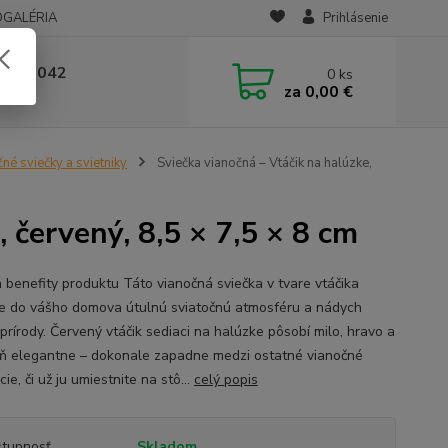
OGALÉRIA
Prihlásenie
 236 042
0
ks
za
0,00 €
-14:00
né sviečky a svietniky
Sviečka vianočná – Vtáčik na halúzke,
 červený, 8,5 × 7,5 × 8 cm
a benefity produktu Táto vianočná sviečka v tvare vtáčika
ie do vášho domova útulnú sviatočnú atmosféru a nádych
prírody. Červený vtáčik sediaci na halúzke pôsobí milo, hravo a
ň elegantne – dokonale zapadne medzi ostatné vianočné
ie, či už ju umiestnite na stô...
celý popis
tupnosť
Skladom