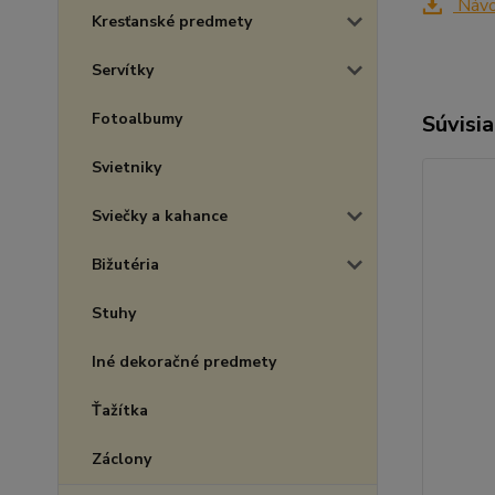
Návod
Kresťanské predmety
Servítky
Fotoalbumy
Súvisia
Svietniky
Sviečky a kahance
Bižutéria
Stuhy
Iné dekoračné predmety
Ťažítka
Záclony