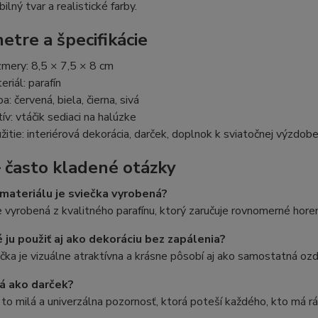
ilný tvar a realistické farby.
etre a špecifikácie
mery: 8,5 × 7,5 × 8 cm
eriál: parafín
a: červená, biela, čierna, sivá
ív: vtáčik sediaci na halúzke
žitie: interiérová dekorácia, darček, doplnok k sviatočnej výzdob
 často kladené otázky
materiálu je sviečka vyrobená?
e vyrobená z kvalitného parafínu, ktorý zaručuje rovnomerné horen
 ju použiť aj ako dekoráciu bez zapálenia?
čka je vizuálne atraktívna a krásne pôsobí aj ako samostatná oz
á ako darček?
e to milá a univerzálna pozornosť, ktorá poteší každého, kto má r