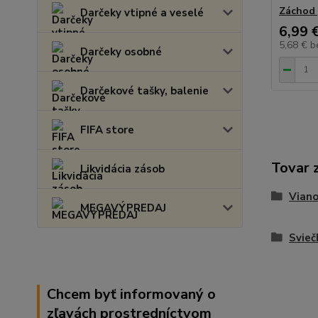
Záchod 
Darčeky vtipné a veselé
6,99 
5,68 €
b
Darčeky osobné
Darčekové tašky, balenie
FIFA store
Tovar 
Likvidácia zásob
Vian
MEGAVÝPREDAJ
Svieč
Chcem byť informovaný o
zľavách prostredníctvom