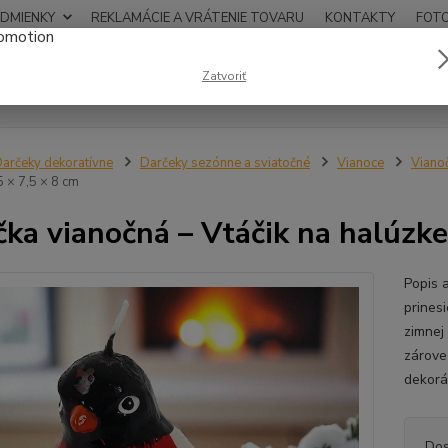
DMIENKY
REKLAMÁCIE A VRÁTENIE TOVARU
KONTAKTY
FOT
0948
Zatvoriť
Hľadať
12:00
arčeky dekoratívne
Darčeky sezónne a sviatočné
Vianoce
Vianoč
5 × 7,5 × 8 cm
čka vianočná – Vtáčik na halúzke,
Popis 
prines
zimnej 
zárove
dekorác
Dos