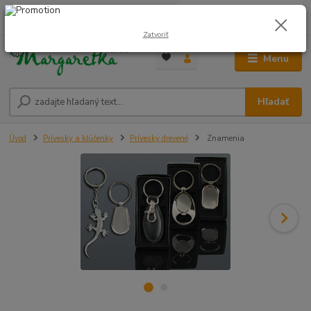
0
ks
0948 236 042
za
0,00 €
12:00-14:00
Zatvoriť
Menu
Hľadať
Úvod
Prívesky a kľúčenky
Prívesky drevené
Znamenia