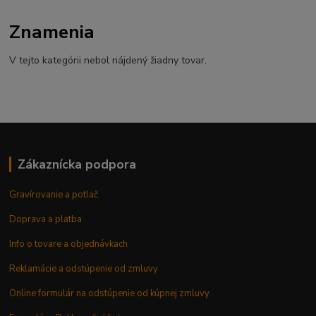
Znamenia
V tejto kategórii nebol nájdený žiadny tovar.
Zákaznícka podpora
Gravírovanie a potlač
Doprava a platba
Info o tovare a objednávkach
Reklamácie a odstúpenie od zmluvy
Online formulár na odstúpenie od kúpnej zmluvy