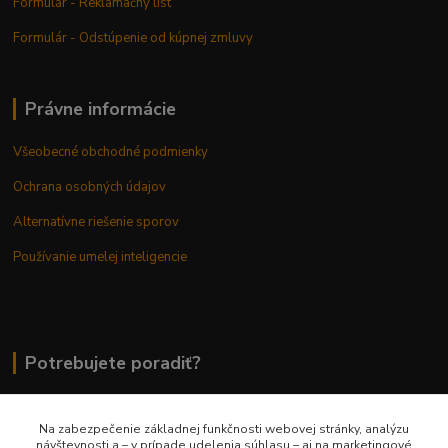
Formulár - Reklamačný list
Formulár - Odstúpenie od kúpnej zmluvy
Právne informácie
Všeobecné obchodné podmienky
Ochrana osobných údajov
Alternatívne riešenie sporov
Používanie umelej inteligencie
Potrebujete poradiť?
Na zabezpečenie základnej funkčnosti webovej stránky, analýzu
0948 236 042
návštevnosti a – v prípade udelenia súhlasu – aj na marketingové