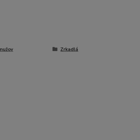
mužov
Zrkadlá