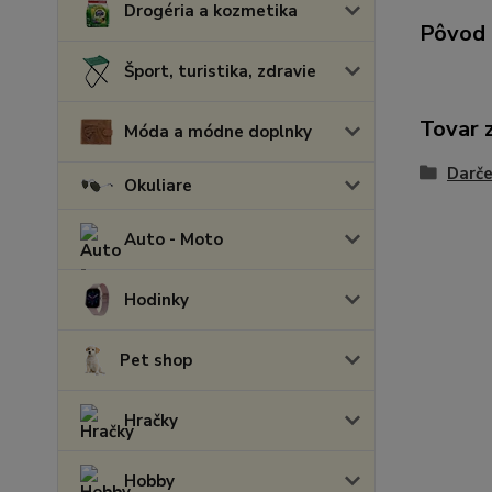
Drogéria a kozmetika
Pôvod 
Šport, turistika, zdravie
Tovar 
Móda a módne doplnky
Darče
Okuliare
Auto - Moto
Hodinky
Pet shop
Hračky
Hobby