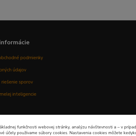
informácie
obchodné podmienky
bných údajov
 riešenie sporov
melej inteligencie
kladnej funkčnosti webovej stránky, analýzu návštevnosti a – v prípa
ové účely používame súbory cookies. Nastavenia cookies môžete kedyko