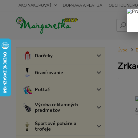
AKO NAKUPOVAŤ
DOPRAVA A PLATBA
OBCHODNÉ PO
Úvod
D
Darčeky
Zrka
Gravírovanie
Potlač
Výroba reklamných
predmetov
Športové poháre a
trofeje