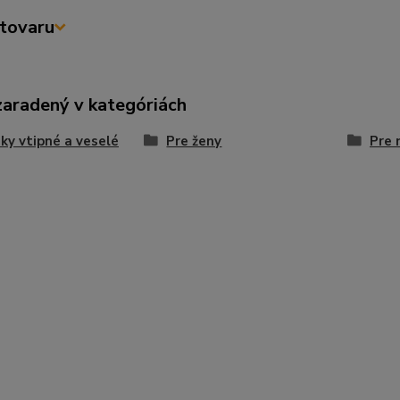
tovaru
zaradený v kategóriách
ky vtipné a veselé
Pre ženy
Pre 