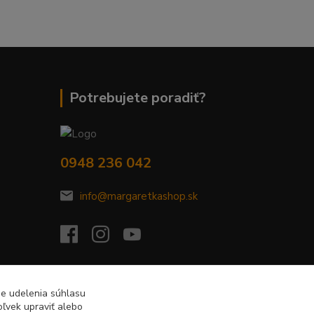
Potrebujete poradiť?
0948 236 042
info@margaretkashop.sk
de udelenia súhlasu
ľvek upraviť alebo