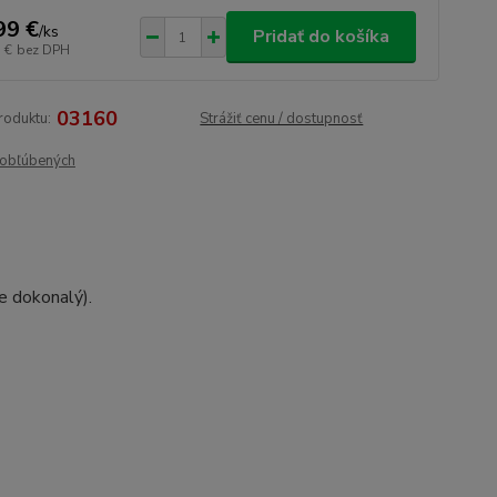
99 €
/
ks
Pridať do košíka
 €
bez DPH
03160
roduktu:
Strážiť cenu / dostupnosť
obľúbených
je dokonalý).