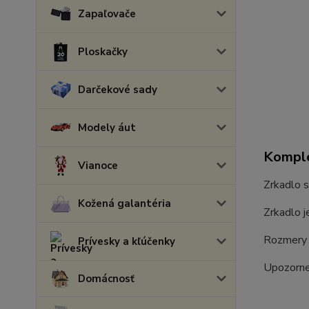
Zapaľovače
Ploskačky
Darčekové sady
Modely áut
Komple
Vianoce
Zrkadlo s
Kožená galantéria
Zrkadlo j
Rozmery 
Prívesky a kľúčenky
Upozorne
Domácnosť