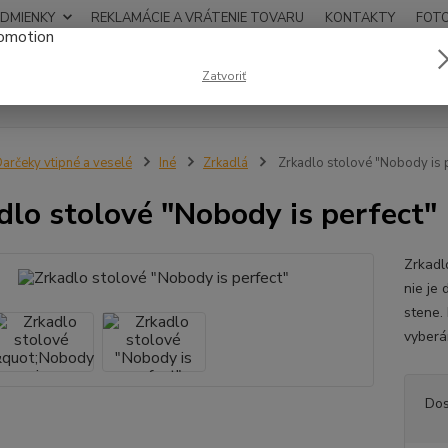
DMIENKY
REKLAMÁCIE A VRÁTENIE TOVARU
KONTAKTY
FOT
0948
Zatvoriť
Hľadať
12:00
arčeky vtipné a veselé
Iné
Zrkadlá
Zrkadlo stolové "Nobody is p
dlo stolové "Nobody is perfect"
Zrkadlo
nie je 
stene.
vyber
Dos