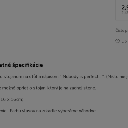
2,
2,43
Číslo p
Do 
tné špecifikácie
o stojanom na stôl a nápisom " Nobody is perfect... ". (Nikto nie 
e možné oprieť o stojan, ktorý je na zadnej stene.
16 x 16cm;
nie : Farbu vlasov na zrkadle vyberáme náhodne.