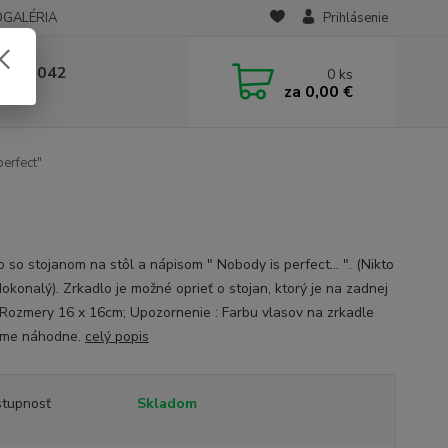
OGALÉRIA
Prihlásenie
 236 042
0
ks
za
0,00 €
-14:00
erfect"
 so stojanom na stôl a nápisom " Nobody is perfect... ". (Nikto
dokonalý). Zrkadlo je možné oprieť o stojan, ktorý je na zadnej
 Rozmery 16 x 16cm; Upozornenie : Farbu vlasov na zrkadle
áme náhodne.
celý popis
tupnosť
Skladom