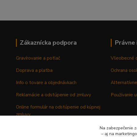
Zákaznícka podpora
Právne 
Gravírovanie a potlač
Všeobecné 
Doprava a platba
Ochrana oso
Info o tovare a objednávkach
Alternatívne
Reklamácie a odstúpenie od zmluvy
Používanie u
Online formulár na odstúpenie od kúpnej
zmluvy
Formulár - Reklamačný list
Na zabezpečenie zá
– aj na marketing