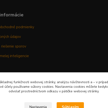
informácie
obchodné podmienky
bných údajov
 riešenie sporov
melej inteligencie
kladnej funkčnosti webovej stránky, analýzu návštevnosti a – v prípa
ové účely používame súbory cookies. Nastavenia cookies môžete kedyko
odvolať prostredníctvom odkazu v pätičke webovej stránky.
Súhlasím
Nastavenia