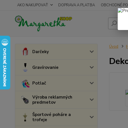
AKO NAKUPOVAŤ
DOPRAVA A PLATBA
OBCHODNÉ PO
Úvod
Darčeky
Deko
Gravírovanie
Potlač
Výroba reklamných
predmetov
Športové poháre a
trofeje