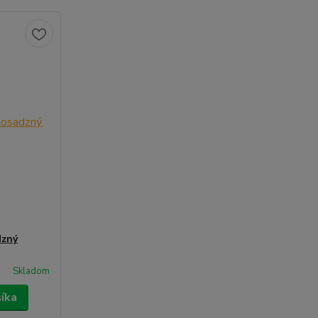
dzný
Skladom
šíka