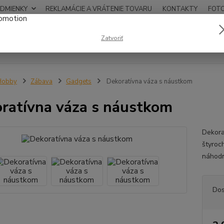
DMIENKY
REKLAMÁCIE A VRÁTENIE TOVARU
KONTAKTY
FOT
0948
Zatvoriť
Hľadať
12:00
Hobby
Zábava
Gadgets
Dekoratívna váza s náustkom
ratívna váza s náustkom
Dekora
štyroc
náhod
Dos