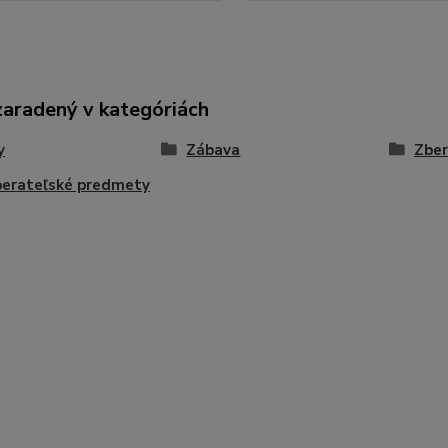
zaradený v kategóriách
y
Zábava
Zber
berateľské predmety