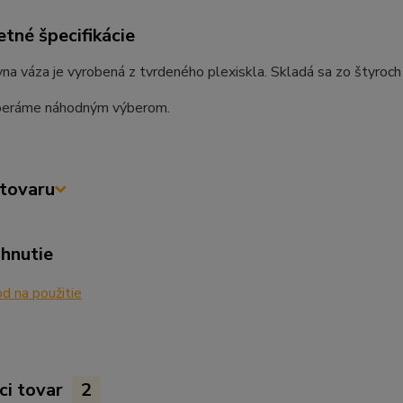
tné špecifikácie
na váza je vyrobená z tvrdeného plexiskla. Skladá sa zo štyroch 
beráme náhodným výberom.
tovaru
ahnutie
 na použitie
ci tovar
2