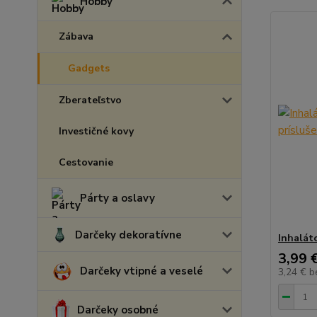
Hobby
Zábava
Gadgets
Zberateľstvo
Investičné kovy
Cestovanie
Párty a oslavy
Darčeky dekoratívne
Inhalát
3,99 
Darčeky vtipné a veselé
3,24 €
b
Darčeky osobné