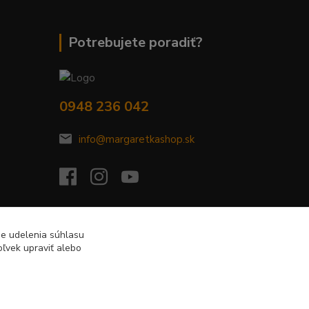
Potrebujete poradiť?
0948 236 042
info@margaretkashop.sk
de udelenia súhlasu
ľvek upraviť alebo