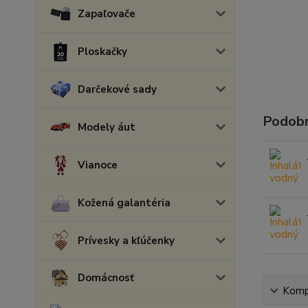
Zapaľovače
Ploskačky
Darčekové sady
Podobn
Modely áut
Vianoce
Kožená galantéria
Prívesky a kľúčenky
Domácnosť
Kompl