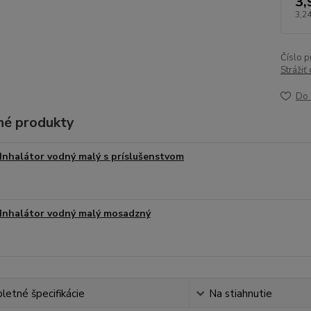
3,
3,24
Číslo p
Strážiť
Do 
é produkty
Inhalátor vodný malý s príslušenstvom
Inhalátor vodný malý mosadzný
etné špecifikácie
Na stiahnutie