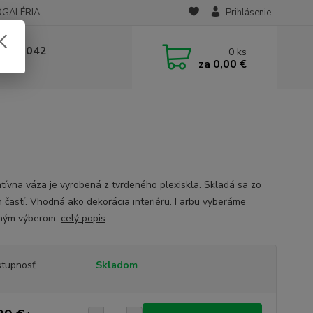
OGALÉRIA
Prihlásenie
 236 042
0
ks
za
0,00 €
-14:00
tívna váza je vyrobená z tvrdeného plexiskla. Skladá sa zo
h častí. Vhodná ako dekorácia interiéru. Farbu vyberáme
ným výberom.
celý popis
tupnosť
Skladom