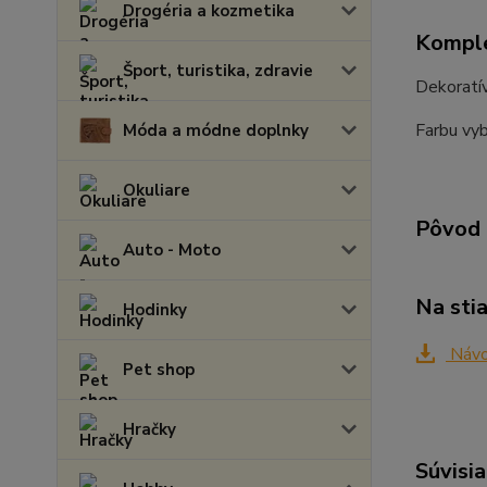
Drogéria a kozmetika
Komple
Šport, turistika, zdravie
Dekoratív
Farbu vy
Móda a módne doplnky
Okuliare
Pôvod 
Auto - Moto
Na sti
Hodinky
Návod
Pet shop
Hračky
Súvisia