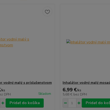
or vodný malý s príslušenstvom
Inhalátor vodný malý mosa
€
6,99 €
/
ks
/
ks
Skladom
ez DPH
5,68 €
bez DPH
Pridať do košíka
Pridať do ko