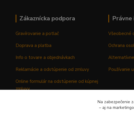
Zákaznícka podpora
Právne 
Gravírovanie a potlač
Všeobecné 
Doprava a platba
Ochrana oso
Info o tovare a objednávkach
Alternatívne
Reklamácie a odstúpenie od zmluvy
Používanie u
Online formulár na odstúpenie od kúpnej
zmluvy
Formulár - Reklamačný list
Na zabezpečenie zá
– aj na marketing
Formulár - Odstúpenie od kúpnej zmluvy