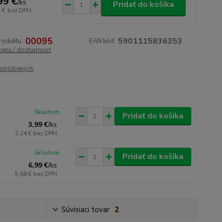
99 €
/
ks
Pridať do košíka
 €
bez DPH
00095
5901115836353
roduktu:
EAN kód:
 cenu / dostupnosť
obľúbených
Skladom
Pridať do košíka
3,99 €
/
ks
3,24 €
bez DPH
Skladom
Pridať do košíka
6,99 €
/
ks
5,68 €
bez DPH
Súvisiaci tovar
2