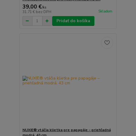
39,00 €
/
ks
Skladom
31,71 €
bez DPH
Pridať do košíka
NUXIE® vtáčia klietka pre papagáje – priehľadná
modrá, 43 cm