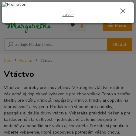
0
ks
0948 236 042
za
0,00 €
12:00-14:00
Zatvoriť
Menu
Hľadať
Úvod
Pet shop
Vtáctvo
Vtáctvo
Vtáctvo – potreby pre chov vtákov. V kategórii vtáctvo nájdete
základné aj doplnkové vybavenie pre chov vtákov. Ponuka zahŕňa
klietky pre vtáky, kŕmidlá, napájačky, krmivo, hračky aj doplnky na
starostlivosť a hygienu. Produkty sú vhodné pre andulky,
papagáje aj ďalšie druhy vtáctva. Vyberajte praktické riešenia pre
každodennú starostlivosť – jednoduché čistenie, bezpečné
materiály a pohodlie pre vtáka aj chovateľa. Prezrite si ponuku a
vyberte vybavenie, ktoré zodpovedá potrebám vášho chovu.