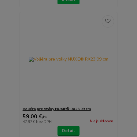
Voliéra pre vtáky NUXIE® RX23 99 cm
59,00 €
/
ks
Nie je skladom
47,97 €
bez DPH
Detail