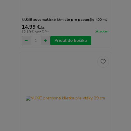
NUXIE automatické kŕmidlo pre papagáje 400 ml
14,99 €
/
ks
Skladom
12,19 €
bez DPH
Pridať do košíka