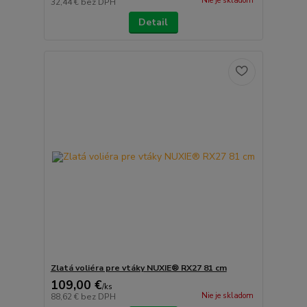
Nie je skladom
32,44 €
bez DPH
Detail
Zlatá voliéra pre vtáky NUXIE® RX27 81 cm
109,00 €
/
ks
Nie je skladom
88,62 €
bez DPH