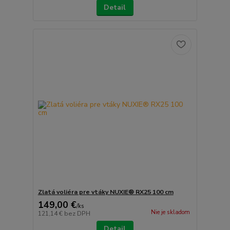
Detail
Zlatá voliéra pre vtáky NUXIE® RX25 100 cm
149,00 €
/
ks
Nie je skladom
121,14 €
bez DPH
Detail