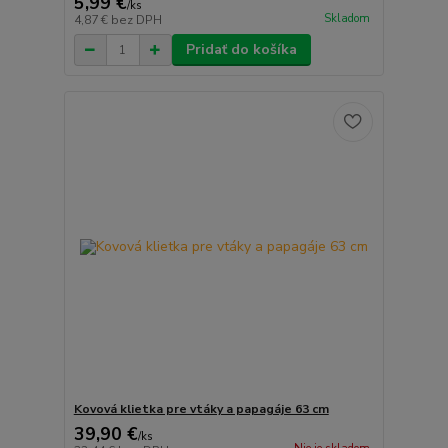
5,99 €
/
ks
Skladom
4,87 €
bez DPH
Pridať do košíka
Kovová klietka pre vtáky a papagáje 63 cm
39,90 €
/
ks