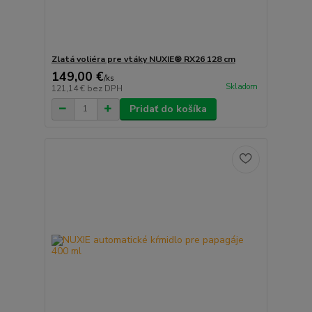
Zlatá voliéra pre vtáky NUXIE® RX26 128 cm
149,00 €
/
ks
Skladom
121,14 €
bez DPH
Pridať do košíka