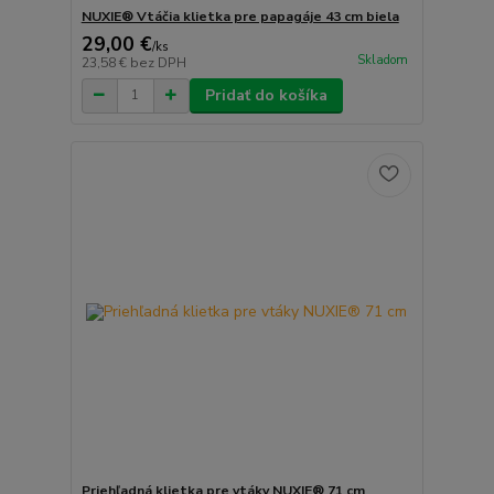
NUXIE® Vtáčia klietka pre papagáje 43 cm biela
29,00 €
/
ks
Skladom
23,58 €
bez DPH
Pridať do košíka
Priehľadná klietka pre vtáky NUXIE® 71 cm