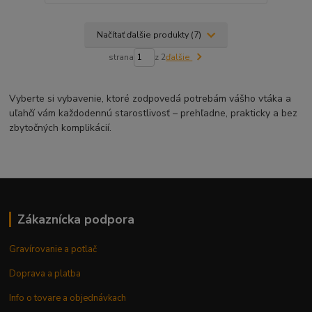
Načítať ďalšie produkty (7)
strana
z 2
ďalšie
Vyberte si vybavenie, ktoré zodpovedá potrebám vášho vtáka a
uľahčí vám každodennú starostlivosť – prehľadne, prakticky a bez
zbytočných komplikácií.
Zákaznícka podpora
Gravírovanie a potlač
Doprava a platba
Info o tovare a objednávkach