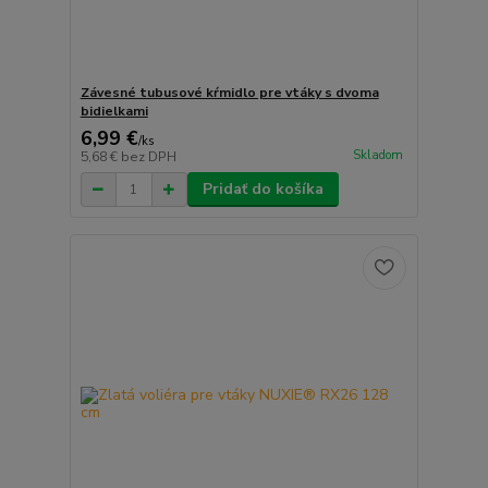
Závesné tubusové kŕmidlo pre vtáky s dvoma
bidielkami
6,99 €
/
ks
Skladom
5,68 €
bez DPH
Pridať do košíka