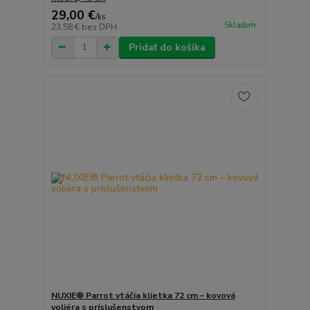
29,00 €
/
ks
Skladom
23,58 €
bez DPH
Pridať do košíka
NUXIE® Parrot vtáčia klietka 72 cm – kovová
voliéra s príslušenstvom