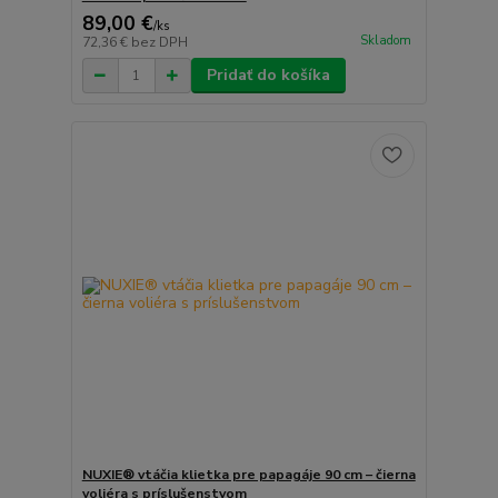
89,00 €
/
ks
Skladom
72,36 €
bez DPH
Pridať do košíka
NUXIE® vtáčia klietka pre papagáje 90 cm – čierna
voliéra s príslušenstvom