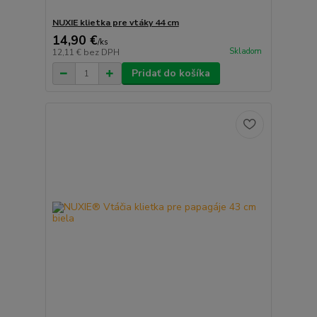
NUXIE klietka pre vtáky 44 cm
14,90 €
/
ks
Skladom
12,11 €
bez DPH
Pridať do košíka