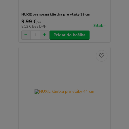
NUXIE prenosná klietka pre vtáky 29 cm
9,99 €
/
ks
Skladom
8,12 €
bez DPH
Pridať do košíka